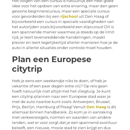
Het volgen van een cursus is natuurlijk een heel goed
idee voor het opdoen van extra ervaring, maar dan geen
gewone beginnerscursus, maar een speciale cursus
voor gevorderden bij een
rijschool
uit Den Haag of
bijvoorbeeld een cursus in speciale vaardigheden van
het autorijden zoals bijvoorbeeld een slipcursus! Dit is
een spannende manier waarmee je steeds op de limit
rijd, je leert levensreddende handelingen, maakt
plezier en leert tegelijkertijd allerlei manieren hoe je de
auto in allerlei situaties onder controle moet houden.
Plan een Europese
citytrip
Heb je eens een weekendje niks te doen, of heb je
vakantie of een paar dagen extra vrij? Op reis gaan
hoeft natuurlijk niet altijd met het vliegtuig. Je kunt
een citytrip plannen naar een Europese stad waar je
met de auto naartoe kunt zoals: Antwerpen, Brussel,
Prijs, Berlijn, Hamburg of Praag! Vanuit
Den Haag
is dit
allemaal binnen handbereik. Zo kom je in aanraking
met verkeersregels, normen en waarden van andere
landen, wat er voor zorgt dat je een spannend avontuur
beleeft, een nieuwe, mooie stad te zien krijgt en dus