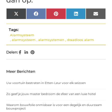
dan op:
X
Facebook
Pinterest
LinkedIn
Email
(Twitter)
Tags:
Alarmsysteem
,
alarmsysteem
,
alarmsystemen
,
draadloos alarm
Delen:
Meer Berichten
Uw voortuin bestraten in Etten-Leur voor elk seizoen
Zo geef je jouw master bedroom de sfeer van een luxe hotel
Waarom bouwfolie onmisbaar is voor een degelijk en duurzaam
bouwproject