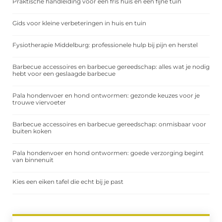
Praktische handleiding voor een fris huis en een fijne tuin
Gids voor kleine verbeteringen in huis en tuin
Fysiotherapie Middelburg: professionele hulp bij pijn en herstel
Barbecue accessoires en barbecue gereedschap: alles wat je nodig
hebt voor een geslaagde barbecue
Pala hondenvoer en hond ontwormen: gezonde keuzes voor je
trouwe viervoeter
Barbecue accessoires en barbecue gereedschap: onmisbaar voor
buiten koken
Pala hondenvoer en hond ontwormen: goede verzorging begint
van binnenuit
Kies een eiken tafel die echt bij je past