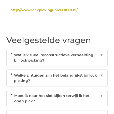
http://www.lockpickinguniversiteit.nl/
Veelgestelde vragen
Wat is visueel reconstructieve verbeelding
▼
bij lock picking?
Welke zintuigen zijn het belangrijkst bij lock
▼
picking?
Moet ik naar het slot kijken terwijl ik het
▼
open pick?