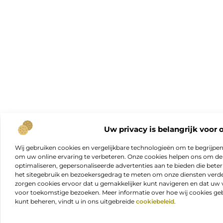
Uw privacy is belangrijk voor 
Wij gebruiken cookies en vergelijkbare technologieën om te begrijpe
om uw online ervaring te verbeteren. Onze cookies helpen ons om de f
optimaliseren, gepersonaliseerde advertenties aan te bieden die beter
het sitegebruik en bezoekersgedrag te meten om onze diensten verde
zorgen cookies ervoor dat u gemakkelijker kunt navigeren en dat 
voor toekomstige bezoeken. Meer informatie over hoe wij cookies geb
kunt beheren, vindt u in ons uitgebreide
cookiebeleid
.