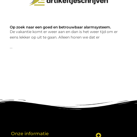
Op zoek naar een goed en betrouwbaar alarmsysteem.
De vakantie komt er weer aan en dan is het weer tijd om er
eens lekker op uit te gaan. Alleen horen we dat er
...
Onze informatie