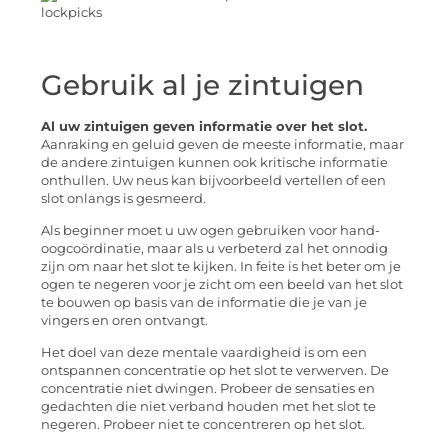
Gebruik al je zintuigen
Al uw zintuigen geven informatie over het slot.
Aanraking en geluid geven de meeste informatie, maar
de andere zintuigen kunnen ook kritische informatie
onthullen. Uw neus kan bijvoorbeeld vertellen of een
slot onlangs is gesmeerd.
Als beginner moet u uw ogen gebruiken voor hand-
oogcoördinatie, maar als u verbeterd zal het onnodig
zijn om naar het slot te kijken. In feite is het beter om je
ogen te negeren voor je zicht om een ​​beeld van het slot
te bouwen op basis van de informatie die je van je
vingers en oren ontvangt.
Het doel van deze mentale vaardigheid is om een ​​
ontspannen concentratie op het slot te verwerven. De
concentratie niet dwingen. Probeer de sensaties en
gedachten die niet verband houden met het slot te
negeren. Probeer niet te concentreren op het slot.