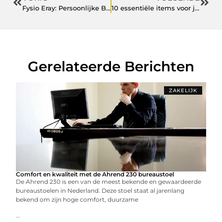
Fysio Eray: Persoonlijke Begeleiding bij Knie Luxatie
10 essentiële items voor je EHBO-kit thuis en onderweg
Gerelateerde Berichten
ZAKELIJK
Comfort en kwaliteit met de Ahrend 230 bureaustoel
De Ahrend 230 is een van de meest bekende en gewaardeerde
bureaustoelen in Nederland. Deze stoel staat al jarenlang
bekend om zijn hoge comfort, duurzame
...