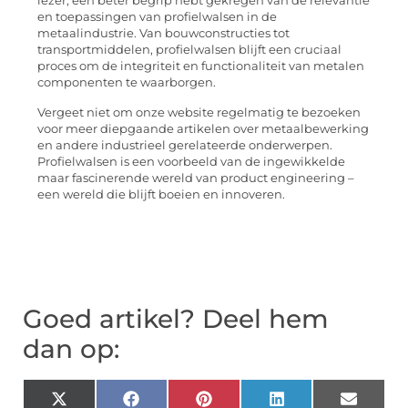
lezer, een beter begrip hebt gekregen van de relevantie
en toepassingen van profielwalsen in de
metaalindustrie. Van bouwconstructies tot
transportmiddelen, profielwalsen blijft een cruciaal
proces om de integriteit en functionaliteit van metalen
componenten te waarborgen.
Vergeet niet om onze website regelmatig te bezoeken
voor meer diepgaande artikelen over metaalbewerking
en andere industrieel gerelateerde onderwerpen.
Profielwalsen is een voorbeeld van de ingewikkelde
maar fascinerende wereld van product engineering –
een wereld die blijft boeien en innoveren.
Goed artikel? Deel hem
dan op:
X
Facebook
Pinterest
LinkedIn
Email