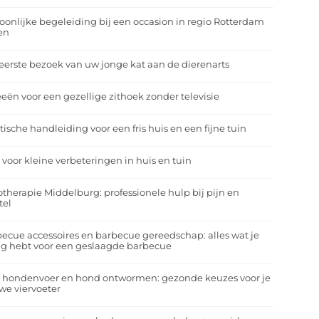
oonlijke begeleiding bij een occasion in regio Rotterdam
en
eerste bezoek van uw jonge kat aan de dierenarts
eeën voor een gezellige zithoek zonder televisie
tische handleiding voor een fris huis en een fijne tuin
 voor kleine verbeteringen in huis en tuin
otherapie Middelburg: professionele hulp bij pijn en
tel
ecue accessoires en barbecue gereedschap: alles wat je
g hebt voor een geslaagde barbecue
a hondenvoer en hond ontwormen: gezonde keuzes voor je
we viervoeter