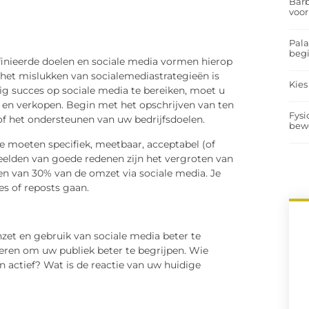
Barb
voor
Pal
begi
inieerde doelen en sociale media vormen hierop
het mislukken van socialemediastrategieën is
Kies
ig succes op sociale media te bereiken, moet u
en en verkopen. Begin met het opschrijven van ten
Fysi
of het ondersteunen van uw bedrijfsdoelen.
bew
 moeten specifiek, meetbaar, acceptabel (of
beelden van goede redenen zijn het vergroten van
n van 30% van de omzet via sociale media. Je
es of reposts gaan.
zet en gebruik van sociale media beter te
oeren om uw publiek beter te begrijpen. Wie
 actief? Wat is de reactie van uw huidige