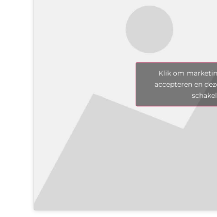
Klik om marketin
accepteren en dez
schake