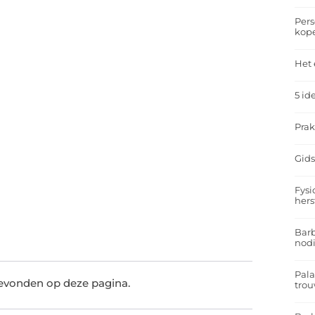
Pers
kop
Het 
5 id
Prak
Gids
Fysi
hers
Barb
nodi
Pal
gevonden op deze pagina.
trou