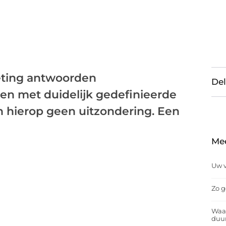
eting antwoorden
Del
en met duidelijk gedefinieerde
 hierop geen uitzondering. Een
Me
Uw v
Zo g
Waar
duu