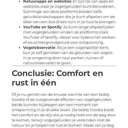
Natuurapps en websites
: Er zijn tal van apps en
websites waar je vogelgeluiden kunt beluisteren.
Sommige van deze platforms bieden zelfs
geluidslandschappen die je kunt afspelen om de
sfeer van een bos of een tuin in je huis te brengen.
YouTube en Spotify
: Je kunt lange afspeellijsten
met vogelgeluiden vinden op platforms zoals
YouTube of Spotify, ideaal voor tijdens het werken
of als achtergrondgeluid voor ontspanning.
Vogelobservatie
: Als je een vogelspotter bent,
kun je zelf genieten van de geluiden van vogels
in je omgeving door naar parken, tuinen of
natuurreservaten te gaan.
Conclusie: Comfort en
rust in één
Of je nu geniet van de knusse warmte van een teddy
hoodie of de rustgevende effecten van vogelgeluiden,
beide kunnen bijdragen aan een moment van
ontspanning in je drukke leven. De teddy hoodie biedt
het comfort en de stijl die je nodig hebt om de dag door
te komen, terwijl vogelgeluiden je verbinden met de
natuur en je helpen tot rust te komen. Maak van je dag