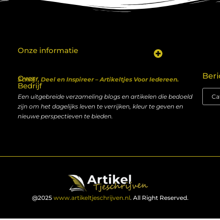
Onze informatie
Koop backlinks: een shortcut naar SEO-succes of een recept voor problemen?
Geld verdienen met je website: van hobby naar inkomen
Beri
Over
Schrijf, Deel en Inspireer – Artikeltjes Voor Iedereen.
Bedrijf
Een uitgebreide verzameling blogs en artikelen die bedoeld
zijn om het dagelijks leven te verrijken, kleur te geven en
nieuwe perspectieven te bieden.
@2025
www.artikeltjeschrijven.nl
. All Right Reserved.