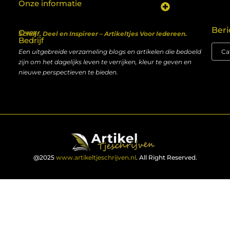
Onze informatie
Koop backlinks: een shortcut naar SEO-succes of een recept voor problemen?
Geld verdienen met je website: van hobby naar inkomen
Beri
Over
Schrijf, Deel en Inspireer – Artikeltjes Voor Iedereen.
Bedrijf
Een uitgebreide verzameling blogs en artikelen die bedoeld
zijn om het dagelijks leven te verrijken, kleur te geven en
nieuwe perspectieven te bieden.
@2025
www.artikeltjeschrijven.nl
. All Right Reserved.