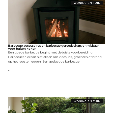
WONING EN TUIN
Barbecue accessoires en barbecue gereedschap: onmisbaar
voor buiten koken
Een goede barbecue begint met de juiste voorbereiding
Barbecueën draait niet alleen om vlees, vis, groenten of brood
op het rooster leggen. Een geslaagde barbecue
...
WONING EN TUIN