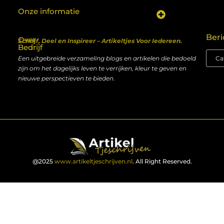
Onze informatie
Koop backlinks: een shortcut naar SEO-succes of een recept voor problemen?
Geld verdienen met je website: van hobby naar inkomen
Beri
Over
Schrijf, Deel en Inspireer – Artikeltjes Voor Iedereen.
Bedrijf
Een uitgebreide verzameling blogs en artikelen die bedoeld
zijn om het dagelijks leven te verrijken, kleur te geven en
nieuwe perspectieven te bieden.
@2025
www.artikeltjeschrijven.nl
. All Right Reserved.