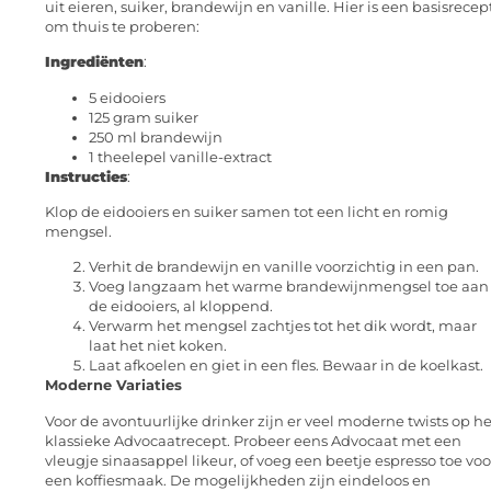
uit eieren, suiker, brandewijn en vanille. Hier is een basisrecep
om thuis te proberen:
Ingrediënten
:
5 eidooiers
125 gram suiker
250 ml brandewijn
1 theelepel vanille-extract
Instructies
:
Klop de eidooiers en suiker samen tot een licht en romig
mengsel.
Verhit de brandewijn en vanille voorzichtig in een pan.
Voeg langzaam het warme brandewijnmengsel toe aan
de eidooiers, al kloppend.
Verwarm het mengsel zachtjes tot het dik wordt, maar
laat het niet koken.
Laat afkoelen en giet in een fles. Bewaar in de koelkast.
Moderne Variaties
Voor de avontuurlijke drinker zijn er veel moderne twists op he
klassieke Advocaatrecept. Probeer eens Advocaat met een
vleugje sinaasappel likeur, of voeg een beetje espresso toe voo
een koffiesmaak. De mogelijkheden zijn eindeloos en