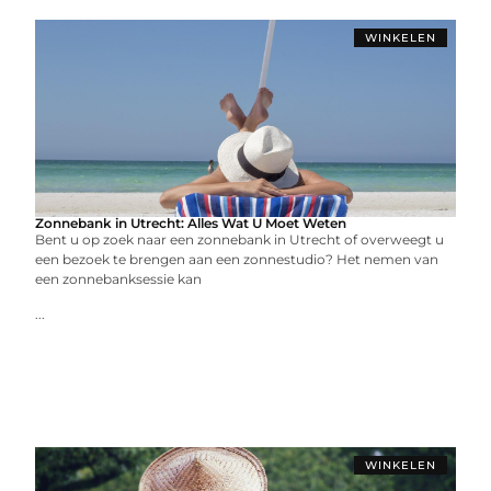
WINKELEN
Zonnebank in Utrecht: Alles Wat U Moet Weten
Bent u op zoek naar een zonnebank in Utrecht of overweegt u
een bezoek te brengen aan een zonnestudio? Het nemen van
een zonnebanksessie kan
...
WINKELEN