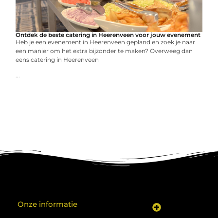
Ontdek de beste catering in Heerenveen voor jouw evenement
Heb je een evenement in Heerenveen gepland en zoek je naar
een manier om het extra bijzonder te maken? Overweeg dan
eens catering in Heerenveen
...
Onze informatie
Koop backlinks: een shortcut naar SEO-succes of een recept voor problemen?
Geld verdienen met je website: van hobby naar inkomen