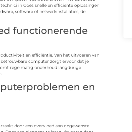
 technici in Goes snelle en efficiënte oplossingen
ware, software of netwerkinstallaties, de
ed functionerende
ductiviteit en efficiëntie. Van het uitvoeren van
en betrouwbare computer zorgt ervoor dat je
komt regelmatig onderhoud langdurige
n.
puterproblemen en
rzaakt door een overvloed aan ongewenste
 Door een diagnose te laten uitvoeren door