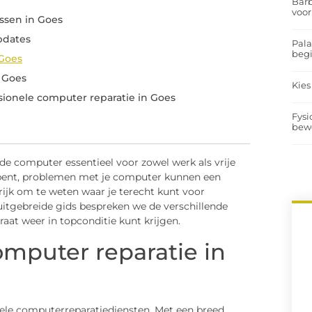
Barb
voor
sen in Goes
updates
Pal
begi
Goes
n Goes
Kies
sionele computer reparatie in Goes
Fysi
bew
nde computer essentieel voor zowel werk als vrije
do bent, problemen met je computer kunnen een
rijk om te weten waar je terecht kunt voor
 uitgebreide gids bespreken we de verschillende
aat weer in topconditie kunt krijgen.
mputer reparatie in
ele computerreparatiediensten. Met een breed