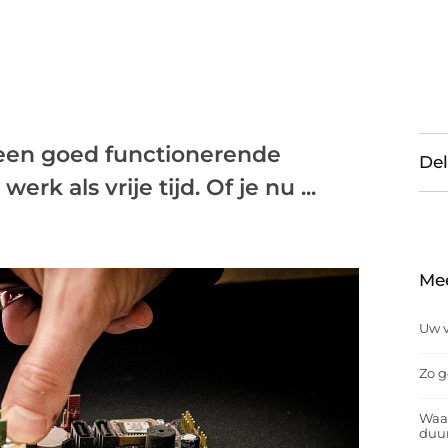
s een goed functionerende
Del
k als vrije tijd. Of je nu ...
Me
Uw v
Zo g
Waar
duu