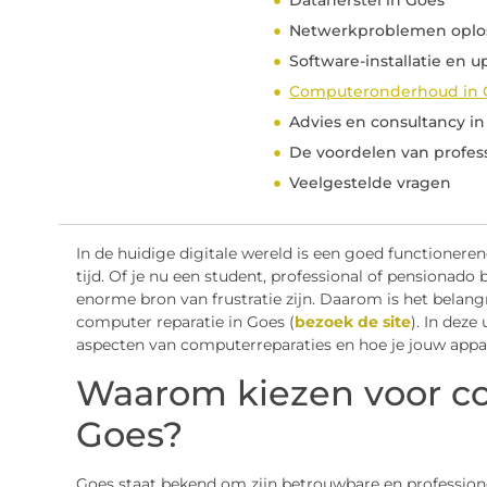
Dataherstel in Goes
Netwerkproblemen oplos
Software-installatie en 
Computeronderhoud in 
Advies en consultancy i
De voordelen van profes
Veelgestelde vragen
In de huidige digitale wereld is een goed functionere
tijd. Of je nu een student, professional of pensiona
enorme bron van frustratie zijn. Daarom is het belang
computer reparatie in Goes (
bezoek de site
). In deze
aspecten van computerreparaties en hoe je jouw appar
Waarom kiezen voor co
Goes?
Goes staat bekend om zijn betrouwbare en profession