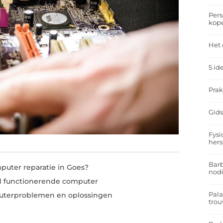
Pers
kop
Het 
5 id
Prak
Gids
Fysi
hers
Barb
uter reparatie in Goes?
nodi
d functionerende computer
Pal
terproblemen en oplossingen
trou