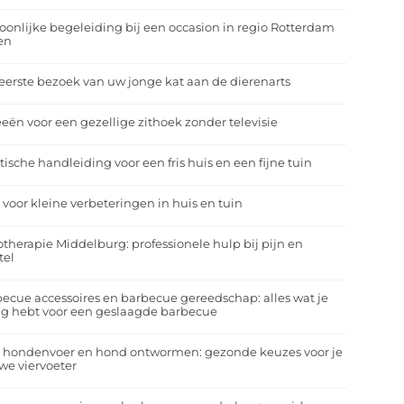
oonlijke begeleiding bij een occasion in regio Rotterdam
en
eerste bezoek van uw jonge kat aan de dierenarts
eeën voor een gezellige zithoek zonder televisie
tische handleiding voor een fris huis en een fijne tuin
 voor kleine verbeteringen in huis en tuin
otherapie Middelburg: professionele hulp bij pijn en
tel
ecue accessoires en barbecue gereedschap: alles wat je
g hebt voor een geslaagde barbecue
a hondenvoer en hond ontwormen: gezonde keuzes voor je
we viervoeter