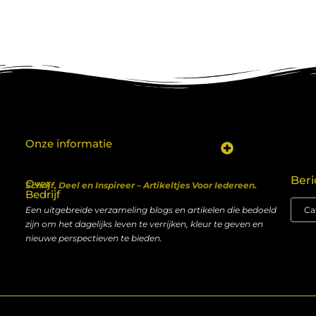
Onze informatie
Koop backlinks: een shortcut naar SEO-succes of een recept voor problemen?
Geld verdienen met je website: van hobby naar inkomen
Beri
Over
Schrijf, Deel en Inspireer – Artikeltjes Voor Iedereen.
Bedrijf
Een uitgebreide verzameling blogs en artikelen die bedoeld
zijn om het dagelijks leven te verrijken, kleur te geven en
nieuwe perspectieven te bieden.