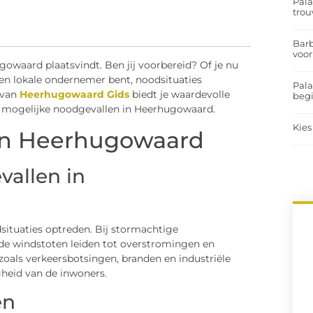
Pal
trou
Barb
voor
gowaard plaatsvindt. Ben jij voorbereid? Of je nu
en lokale ondernemer bent, noodsituaties
Pal
 van
Heerhugowaard Gids
biedt je waardevolle
begi
op mogelijke noodgevallen in Heerhugowaard.
Kies
 in Heerhugowaard
allen in
ituaties optreden. Bij stormachtige
e windstoten leiden tot overstromingen en
als verkeersbotsingen, branden en industriële
heid van de inwoners.
en