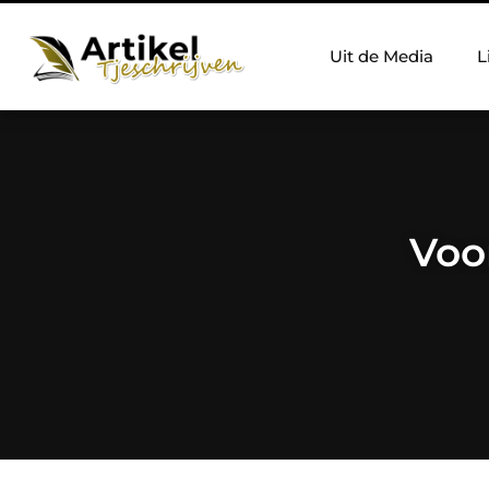
Uit de Media
L
Voo