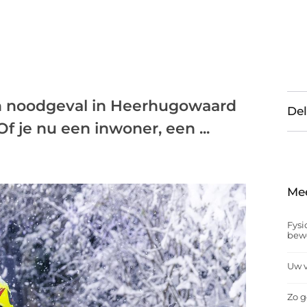
een noodgeval in Heerhugowaard
Del
Of je nu een inwoner, een ...
Me
Fysi
bew
Uw v
Zo g