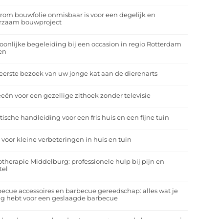
om bouwfolie onmisbaar is voor een degelijk en
rzaam bouwproject
oonlijke begeleiding bij een occasion in regio Rotterdam
en
eerste bezoek van uw jonge kat aan de dierenarts
eeën voor een gezellige zithoek zonder televisie
tische handleiding voor een fris huis en een fijne tuin
 voor kleine verbeteringen in huis en tuin
otherapie Middelburg: professionele hulp bij pijn en
tel
ecue accessoires en barbecue gereedschap: alles wat je
g hebt voor een geslaagde barbecue