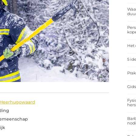
Waar
duu
Pers
kop
Het 
5 id
Prak
Gids
Fysi
n Heerhugowaard
hers
ding
Barb
Gemeenschap
nodi
ijk