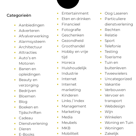
Entertainment
Oog Laseren
Categorieën
Eten en drinken
Particuliere
Financieel
dienstverlening
Aanbiedingen
Fotografie
Rechten
Adverteren
Geschenken
Relatie
Afvalverwerking
Gezondheid
Sport
Alarmsysteem
Groothandel
Telefonie
Architectuur
Hobby en vrije
Testing
Attracties
tijd
Toerisme
Auto’s en
Horeca
Tuin en
Motoren
Huishoudelijk
buitenleven
Banen en
Industrie
Tweewielers
opleidingen
Internet
Uncategorized
Beauty en
Internet
Vakantie
verzorging
marketing
Verbouwen
Bedrijven
Kinderen
Vervoer en
Bloemen
Links / Index
transport
Blog
Management
Webdesign
Boeken en
Marketing
Wijn
Tijdschriften
Media
Winkelen
Cadeau
Meubels
Woning en Tuin
Dienstverlening
MKB
Woningen
Dieren
Mobiliteit
Zakelijk
E-Books