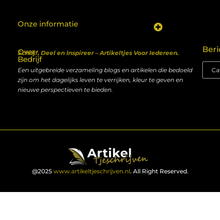
Onze informatie
Koop backlinks: een shortcut naar SEO-succes of een recept voor problemen?
Geld verdienen met je website: van hobby naar inkomen
Beri
Over
Schrijf, Deel en Inspireer – Artikeltjes Voor Iedereen.
Bedrijf
Een uitgebreide verzameling blogs en artikelen die bedoeld
zijn om het dagelijks leven te verrijken, kleur te geven en
nieuwe perspectieven te bieden.
@2025
www.artikeltjeschrijven.nl
. All Right Reserved.