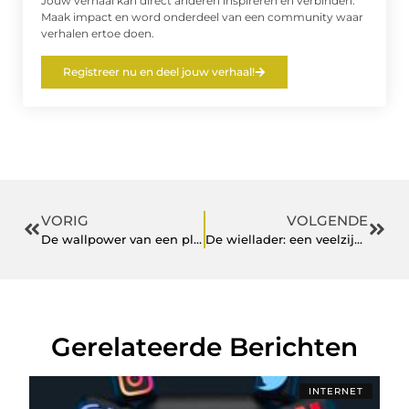
Jouw verhaal kan direct anderen inspireren en verbinden.
Maak impact en word onderdeel van een community waar
verhalen ertoe doen.
Registreer nu en deel jouw verhaal!
VORIG
VOLGENDE
De wallpower van een plexiglas schilderij
De wiellader: een veelzijdige machine
Gerelateerde Berichten
INTERNET