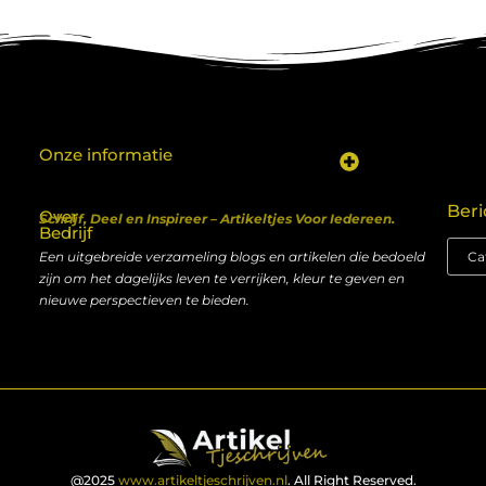
Onze informatie
Koop backlinks: een shortcut naar SEO-succes of een recept voor problemen?
Geld verdienen met je website: van hobby naar inkomen
Beri
Over
Schrijf, Deel en Inspireer – Artikeltjes Voor Iedereen.
Bedrijf
Een uitgebreide verzameling blogs en artikelen die bedoeld
zijn om het dagelijks leven te verrijken, kleur te geven en
nieuwe perspectieven te bieden.
@2025
www.artikeltjeschrijven.nl
. All Right Reserved.