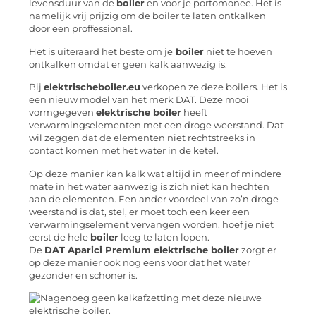
levensduur van de
boiler
en voor je portomonee. Het is
namelijk vrij prijzig om de boiler te laten ontkalken
door een proffessional.
Het is uiteraard het beste om je
boiler
niet te hoeven
ontkalken omdat er geen kalk aanwezig is.
Bij
elektrischeboiler.eu
verkopen ze deze boilers. Het is
een nieuw model van het merk DAT. Deze mooi
vormgegeven
elektrische boiler
heeft
verwarmingselementen met een droge weerstand. Dat
wil zeggen dat de elementen niet rechtstreeks in
contact komen met het water in de ketel.
Op deze manier kan kalk wat altijd in meer of mindere
mate in het water aanwezig is zich niet kan hechten
aan de elementen. Een ander voordeel van zo’n droge
weerstand is dat, stel, er moet toch een keer een
verwarmingselement vervangen worden, hoef je niet
eerst de hele
boiler
leeg te laten lopen.
De
DAT Aparici Premium elektrische boiler
zorgt er
op deze manier ook nog eens voor dat het water
gezonder en schoner is.