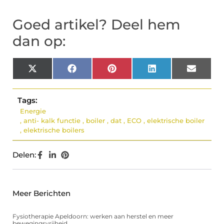
Goed artikel? Deel hem
dan op:
X
Facebook
Pinterest
LinkedIn
Email
(Twitter)
Tags:
Energie
,
anti- kalk functie
,
boiler
,
dat
,
ECO
,
elektrische boiler
,
elektrische boilers
Delen:
Meer Berichten
Fysiotherapie Apeldoorn: werken aan herstel en meer
bewegingsvrijheid