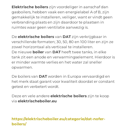
Elektrische boilers
zijn voordeliger in aanschaf dan
gasboilers, hebben vaak een energielabel A of B, zijn
gemakkelijk te installeren, veiliger, want er vindt geen
verbranding plaats en zijn daardoor te plaatsen in
ruimtes waar geen ventilatie aanwezig is.
De
elektrische boilers
van
DAT
zijn verkrijgbaar in
verschillende formaten; 30, 50, 80 en 100 liter en zijn ze
zowel horizontaal als verticaal te installeren.
De nieuwe
boiler
van
DAT
heeft twee tanks, in elke
tank zit een anode en verwarmingselement. Hierdoor is
er minder warmte verlies en het water zal sneller
opwarmen.
De boilers van
DAT
worden in Europa vervaardigd en
het merk staat garant voor kwaliteit doordat er constant
getest en verbetert wordt.
Deze en vele andere
elektrische boilers
zijn te koop
via
elektrischeboiler.eu
https://elektrischeboiler.eu/categorie/dat-nofer-
boilers/