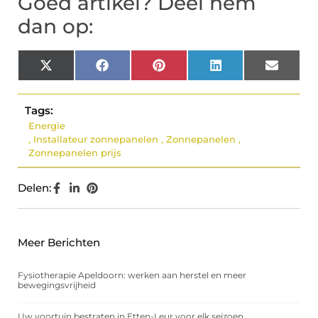
Goed artikel? Deel hem
dan op:
X
Facebook
Pinterest
LinkedIn
Email
(Twitter)
Tags:
Energie
,
Installateur zonnepanelen
,
Zonnepanelen
,
Zonnepanelen prijs
Delen:
Meer Berichten
Fysiotherapie Apeldoorn: werken aan herstel en meer
bewegingsvrijheid
Uw voortuin bestraten in Etten-Leur voor elk seizoen