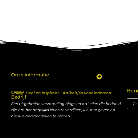
Onze informatie
Koop backlinks: een shortcut naar SEO-succes of een recept voor problemen?
Geld verdienen met je website: van hobby naar inkomen
Beri
Over
Schrijf, Deel en Inspireer – Artikeltjes Voor Iedereen.
Bedrijf
Een uitgebreide verzameling blogs en artikelen die bedoeld
zijn om het dagelijks leven te verrijken, kleur te geven en
nieuwe perspectieven te bieden.