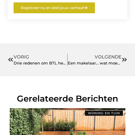
Registreer nu en deel jouw verhaal!
VORIG
VOLGENDE
Drie redenen om BTL het beheer van je buitenruimte te laten regelen
Een makelaar… wat moet je ermee/wat moet je zonder?
Gerelateerde Berichten
WONING EN TUIN