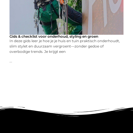
Gids & checklist voor onderhoud, styling en groen
In deze gids leer je hoe je je huis en tuin praktisch onderhoudt,
slim stylet en duurzaam vergroent—zonder gedoe of
overbodige trends. Je krijgt een
...