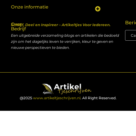
Onze informatie
Koop backlinks: een shortcut naar SEO-succes of een recept voor problemen?
Geld verdienen met je website: van hobby naar inkomen
Beri
Over
Schrijf, Deel en Inspireer – Artikeltjes Voor Iedereen.
Bedrijf
Een uitgebreide verzameling blogs en artikelen die bedoeld
zijn om het dagelijks leven te verrijken, kleur te geven en
nieuwe perspectieven te bieden.
@2025
www.artikeltjeschrijven.nl
. All Right Reserved.