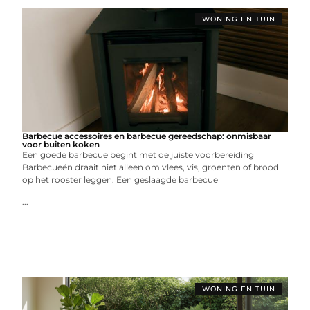
WONING EN TUIN
Barbecue accessoires en barbecue gereedschap: onmisbaar
voor buiten koken
Een goede barbecue begint met de juiste voorbereiding
Barbecueën draait niet alleen om vlees, vis, groenten of brood
op het rooster leggen. Een geslaagde barbecue
...
WONING EN TUIN