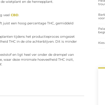
Pal
cheiden: de wietplant en de hennepplant.
trou
Barb
ng veel
CBD
.
voor
eft juist een hoog percentage THC, gemiddeld
ig procent.
Pal
begi
planten tijdens het productieproces omgezet
heid THC in de olie achterblijven. Dit is minder
Kies
HC.
eststof en ligt heel ver onder de drempel van
e, waar deze minimale hoeveelheid THC inzit,
f.