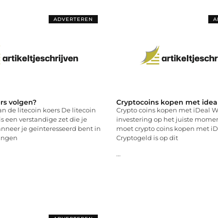
ADVERTEREN
A
ers volgen?
Cryptocoins kopen met idea
n de litecoin koers De litecoin
Crypto coins kopen met iDeal Wi
is een verstandige zet die je
investering op het juiste momen
nneer je geïnteresseerd bent in
moet crypto coins kopen met iD
ingen
Cryptogeld is op dit
...