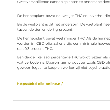
twee verschillende cannabisplanten te onders
De hennepplant bevat nauwelijks THC en in verhoudi
Bij de wietplant is dit net andersom. De wietplant he
tussen de tien en dert
De hennepplant bevat veel minder THC. Als de hennep
worden in CBD-olie, zal er altijd een minimale hoeveel
dan 0,3 procent T
Een dergelijke laag percentage THC wordt gezien als r
wat verboden is. Daarom zijn producten zoals CBD oli
gewoon legaal te koop en werken zij niet psycho-actie
https://cbd-olie-online.nl/