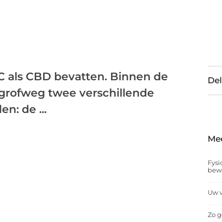
C als CBD bevatten. Binnen de
Del
grofweg twee verschillende
n: de ...
Me
Fysi
bew
Uw v
Zo g