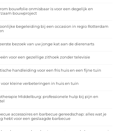
om bouwfolie onmisbaar is voor een degelijk en
rzaam bouwproject
oonlijke begeleiding bij een occasion in regio Rotterdam
en
eerste bezoek van uw jonge kat aan de dierenarts
eeën voor een gezellige zithoek zonder televisie
tische handleiding voor een fris huis en een fijne tuin
 voor kleine verbeteringen in huis en tuin
otherapie Middelburg: professionele hulp bij pijn en
tel
ecue accessoires en barbecue gereedschap: alles wat je
g hebt voor een geslaagde barbecue