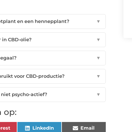
ietplant en een hennepplant?
▼
 in CBD-olie?
▼
legaal?
▼
ruikt voor CBD-productie?
▼
niet psycho-actief?
▼
 op:
rest
LinkedIn
Email