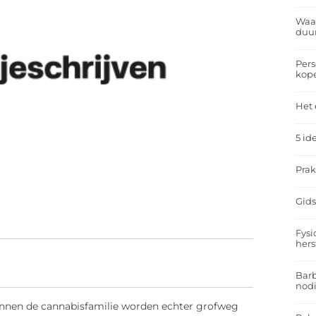
Waar
duu
Pers
kop
Het 
5 id
Prak
Gids
Fysi
hers
Barb
nodi
innen de cannabisfamilie worden echter grofweg