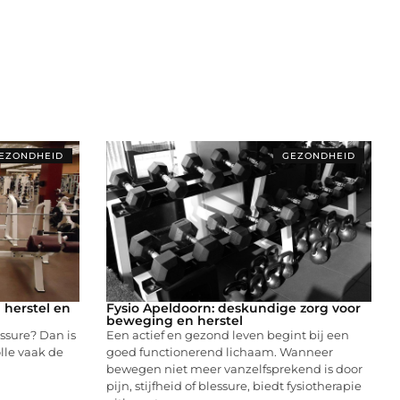
EZONDHEID
GEZONDHEID
 herstel en
Fysio Apeldoorn: deskundige zorg voor
beweging en herstel
essure? Dan is
Een actief en gezond leven begint bij een
lle vaak de
goed functionerend lichaam. Wanneer
bewegen niet meer vanzelfsprekend is door
pijn, stijfheid of blessure, biedt fysiotherapie