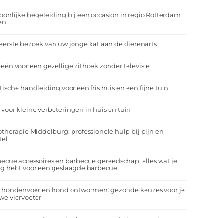
oonlijke begeleiding bij een occasion in regio Rotterdam
en
eerste bezoek van uw jonge kat aan de dierenarts
eeën voor een gezellige zithoek zonder televisie
tische handleiding voor een fris huis en een fijne tuin
 voor kleine verbeteringen in huis en tuin
otherapie Middelburg: professionele hulp bij pijn en
tel
ecue accessoires en barbecue gereedschap: alles wat je
g hebt voor een geslaagde barbecue
a hondenvoer en hond ontwormen: gezonde keuzes voor je
we viervoeter