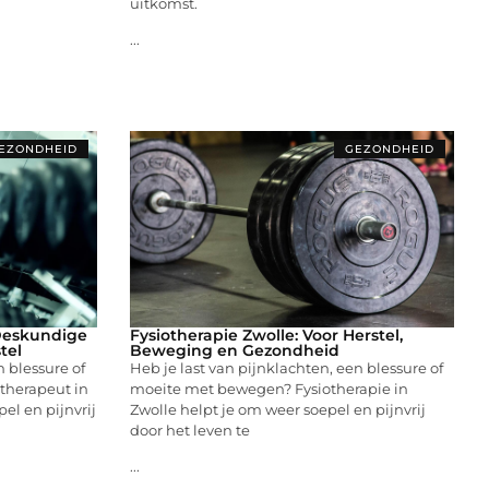
uitkomst.
...
EZONDHEID
GEZONDHEID
Deskundige
Fysiotherapie Zwolle: Voor Herstel,
tel
Beweging en Gezondheid
n blessure of
Heb je last van pijnklachten, een blessure of
therapeut in
moeite met bewegen? Fysiotherapie in
el en pijnvrij
Zwolle helpt je om weer soepel en pijnvrij
door het leven te
...