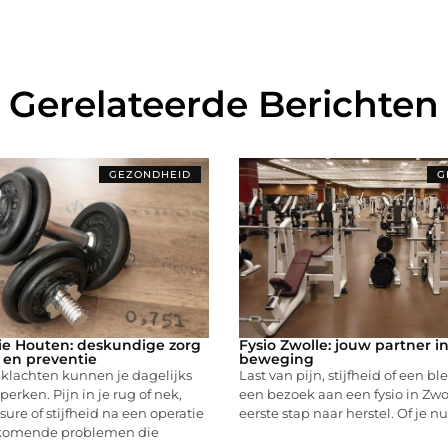
Gerelateerde Berichten
GEZONDHEID
G
ie Houten: deskundige zorg
Fysio Zwolle: jouw partner in
l en preventie
beweging
 klachten kunnen je dagelijks
Last van pijn, stijfheid of een bl
perken. Pijn in je rug of nek,
een bezoek aan een fysio in Zwo
sure of stijfheid na een operatie
eerste stap naar herstel. Of je nu
rkomende problemen die
...