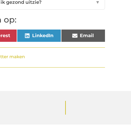
 ik gezond uitzie?
▼
 op:
rest
LinkedIn
Email
itter maken