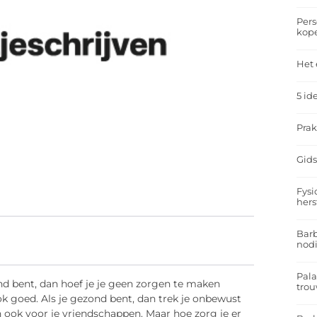
Pers
kop
Het 
5 id
Prak
Gids
Fysi
hers
Barb
nodi
Pal
ond bent, dan hoef je je geen zorgen te maken
trou
ook goed. Als je gezond bent, dan trek je onbewust
n ook voor je vriendschappen. Maar hoe zorg je er