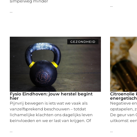
simpelweg minder
...
...
GEZONDHEID
Fysio Eindhoven: jouw herstel begint
Citroenolie 
hier
energetisch
Pijnvrij bewegen is iets wat we vaak als
Negatieve en
vanzelfsprekend beschouwen – totdat
opstapelen, zo
lichamelijke klachten ons dagelijks leven
De geur van 
beïnvloeden en we er last van krijgen. Of
uitkomst: een 
...
...