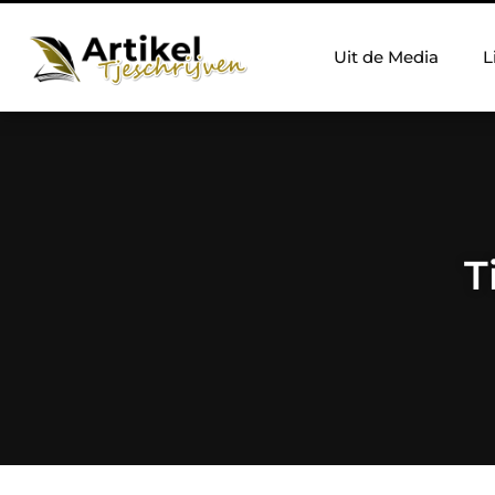
Uit de Media
L
T