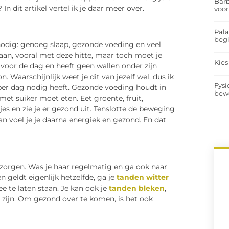
Barb
n dit artikel vertel ik je daar meer over.
voor
Pal
begi
 nodig: genoeg slaap, gezonde voeding en veel
aan, vooral met deze hitte, maar toch moet je
Kies
voor de dag en heeft geen wallen onder zijn
. Waarschijnlijk weet je dit van jezelf wel, dus ik
Fysi
per dag nodig heeft. Gezonde voeding houdt in
bew
et suiker moet eten. Eet groente, fruit,
jes en zie je er gezond uit. Tenslotte de beweging
 dan voel je je daarna energiek en gezond. En dat
rzorgen. Was je haar regelmatig en ga ook naar
en geldt eigenlijk hetzelfde, ga je
tanden witter
ee te laten staan. Je kan ook je
tanden bleken
,
t zijn. Om gezond over te komen, is het ook