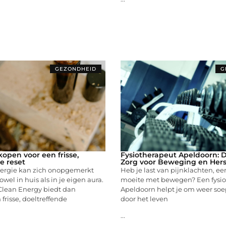
GEZONDHEID
G
kopen voor een frisse,
Fysiotherapeut Apeldoorn: 
e reset
Zorg voor Beweging en Hers
ergie kan zich onopgemerkt
Heb je last van pijnklachten, ee
wel in huis als in je eigen aura.
moeite met bewegen? Een fysio
Clean Energy biedt dan
Apeldoorn helpt je om weer soep
frisse, doeltreffende
door het leven
...