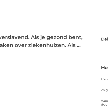
verslavend. Als je gezond bent,
Del
ken over ziekenhuizen. Als ...
Me
Uw v
Zo g
Waar
duu