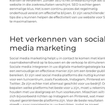
klanten te verdienen. Zonder SEO is het onwaarschijnlijk dat 
website in die zoekresultaten verschijnt. SEO is echter geen
eenmalige klus. Het is een continu proces dat regelmatig
onderhoud vereist om effectief te blijven. Er zijn verschillende
tips die u kunnen helpen de effectiviteit van uw website voor
te maximaliseren.
Het verkennen van socia
media marketing
Social media marketing helpt u in contact te komen met klan
naamsbekendheid op te bouwen en de verkoop te stimuleren
Sociale media integreren in uw digitale marketingstrategie k
een eenvoudige en effectieve manier zijn om een breder publ
bereiken. Er zijn veel social media platforms die nuttig kunnen
voor een tuincentrum, zoals Facebook, Instagram, Pinterest en
Twitter. Ze zijn echter niet allemaal geschikt voor uw bedrijf. 
bepalen welke platforms het beste voor u zijn, moet u rekenin
houden met uw doelgroep en hun voorkeuren. Misschien wilt 
zich bijvoorbeeld richten op Instagram en Pinterest, wat meer
visueel georiënteerde platforms zijn. Voor de beste resultaten
streeft u naar consistentie in uw berichten, zodat ze zoveel