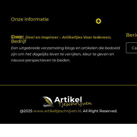
Onze informatie
Koop backlinks: een shortcut naar SEO-succes of een recept voor problemen?
Geld verdienen met je website: van hobby naar inkomen
Beri
Over
Schrijf, Deel en Inspireer – Artikeltjes Voor Iedereen.
Bedrijf
Een uitgebreide verzameling blogs en artikelen die bedoeld
zijn om het dagelijks leven te verrijken, kleur te geven en
nieuwe perspectieven te bieden.
@2025
www.artikeltjeschrijven.nl
. All Right Reserved.