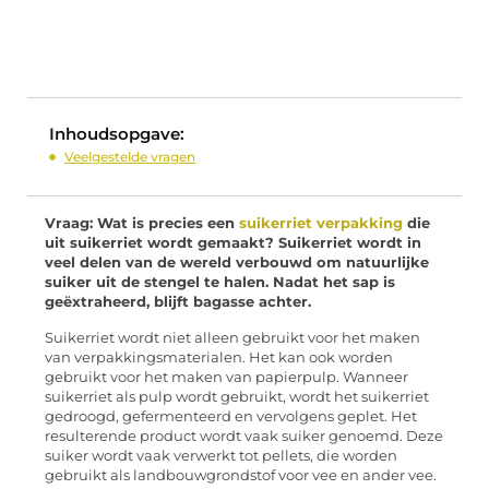
Inhoudsopgave:
Veelgestelde vragen
Vraag: Wat is precies een
suikerriet verpakking
die
uit suikerriet wordt gemaakt? Suikerriet wordt in
veel delen van de wereld verbouwd om natuurlijke
suiker uit de stengel te halen. Nadat het sap is
geëxtraheerd, blijft bagasse achter.
Suikerriet wordt niet alleen gebruikt voor het maken
van verpakkingsmaterialen. Het kan ook worden
gebruikt voor het maken van papierpulp. Wanneer
suikerriet als pulp wordt gebruikt, wordt het suikerriet
gedroogd, gefermenteerd en vervolgens geplet. Het
resulterende product wordt vaak suiker genoemd. Deze
suiker wordt vaak verwerkt tot pellets, die worden
gebruikt als landbouwgrondstof voor vee en ander vee.