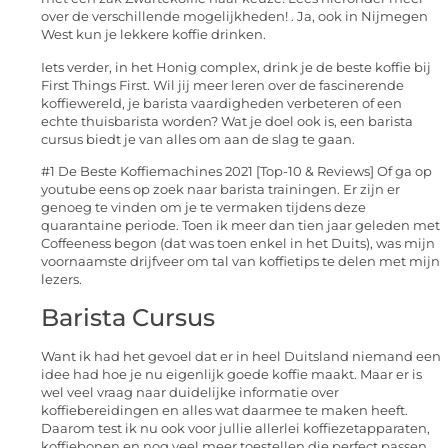
over de verschillende mogelijkheden! . Ja, ook in Nijmegen
West kun je lekkere koffie drinken.
Iets verder, in het Honig complex, drink je de beste koffie bij
First Things First. Wil jij meer leren over de fascinerende
koffiewereld, je barista vaardigheden verbeteren of een
echte thuisbarista worden? Wat je doel ook is, een barista
cursus biedt je van alles om aan de slag te gaan.
#1 De Beste Koffiemachines 2021 [Top-10 & Reviews] Of ga op
youtube eens op zoek naar barista trainingen. Er zijn er
genoeg te vinden om je te vermaken tijdens deze
quarantaine periode. Toen ik meer dan tien jaar geleden met
Coffeeness begon (dat was toen enkel in het Duits), was mijn
voornaamste drijfveer om tal van koffietips te delen met mijn
lezers.
Barista Cursus
Want ik had het gevoel dat er in heel Duitsland niemand een
idee had hoe je nu eigenlijk goede koffie maakt. Maar er is
wel veel vraag naar duidelijke informatie over
koffiebereidingen en alles wat daarmee te maken heeft.
Daarom test ik nu ook voor jullie allerlei koffiezetapparaten,
koffiebonen en nog veel meer toestellen die perfect passen