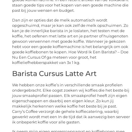
staan goede tips voor het kopen van een goede machine die
past bij jouw wensen en budget.
Dan zijn er opties dat de melk automatisch wordt
opgeschuimd, maar je kan ook zelf de melk opschuimen. Zo
kan je de innerlijke barista in je loslaten, het testen met de
koffie, het oefenen met latte art en je partner of huisgenoten
gewoon verwennen met goede koffie. Wanneer je gekozen
hebt voor een goede koffiemachine is het belangrijk om ook
goede koffiebonen te kopen. Hoe Word Ik Een Barista? – Doe
Nu Een Cursus Of ga meteen voor groot, het
koffieliefhebberspakket van 3x 1 kg.
Barista Cursus Latte Art
We hebben onze koffie’s in verschillende smaak profielen
ondergebracht. Elke oogst zoeken wij koffies die het beste bij
jouw smaakprofiel passen. Elk smaakprofiel heeft zijn eigen
eigenschappen en daarbij een eigen kleur. Zo kun jij
makkelijk herkennen welke koffie het beste bij je past.
Carry’s Coffee verzorgt de gehele koffiecatering, waarbij
gewerkt wordt met een In de tijd dat ik aanwezig ben serveer
ik onbeperkt koffie voor alle gasten.
Ik neem mijn eigen espressoapparaat en koffiebonen mee