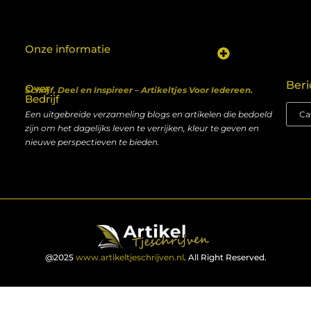
Onze informatie
Koop backlinks: een shortcut naar SEO-succes of een recept voor problemen?
Geld verdienen met je website: van hobby naar inkomen
Beri
Over
Schrijf, Deel en Inspireer – Artikeltjes Voor Iedereen.
Bedrijf
Een uitgebreide verzameling blogs en artikelen die bedoeld
zijn om het dagelijks leven te verrijken, kleur te geven en
nieuwe perspectieven te bieden.
@2025
www.artikeltjeschrijven.nl
. All Right Reserved.