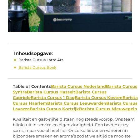
Inhoudsopgave:
Barista Cursus Latte Art
Barista Cursus Boek
Table of Contents
Barista Cursus Nederland
Barista Cursus
Syntra
Barista Cursus Hasselt
Barista Cursus
Capriole
Barista Cursus 1 Dag
Barista Cursus Kosten
Barista
Cursus Haarlem
Barista Cursus Leeuwarden
Barista Cursus
Lavazza
Barista Cursus Kortrijk
Barista Cursus Nieuwegein
Kwaliteit en gastvrijheid staan nog steeds voorop. Ons team
blinkt uit in service en eigenzinnigheid. Een beetje crazy
soms, maar vooral heel lief. Onze koffiebonen variëren in
bijzondere smaken en aroma’s zodat we altijd de mooiste