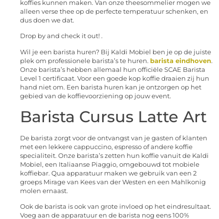
koffies kunnen maken. Van onze theesommelier mogen we
alleen verse thee op de perfecte temperatuur schenken, en
dus doen we dat.
Drop by and check it out! .
Wil je een barista huren? Bij Kaldi Mobiel ben je op de juiste
plek om professionele barista’s te huren.
barista eindhoven
.
Onze barista’s hebben allemaal hun officiële SCAE Barista
Level 1 certificaat. Voor een goede kop koffie draaien zij hun
hand niet om. Een barista huren kan je ontzorgen op het
gebied van de koffievoorziening op jouw event.
Barista Cursus Latte Art
De barista zorgt voor de ontvangst van je gasten of klanten
met een lekkere cappuccino, espresso of andere koffie
specialiteit. Onze barista’s zetten hun koffie vanuit de Kaldi
Mobiel, een Italiaanse Piaggio, omgebouwd tot mobiele
koffiebar. Qua apparatuur maken we gebruik van een 2
groeps Mirage van Kees van der Westen en een Mahlkonig
molen ernaast.
Ook de barista is ook van grote invloed op het eindresultaat.
Voeg aan de apparatuur en de barista nog eens 100%