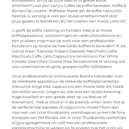
koffiebekers. Wil jij op jouw feest écht goede koffie
schenken? Laat dan Carry’s Coffee de koffie bereiden. Koffie &
Barista Op Locatie • Koffiekar Naast dat de koffie natuurlijk
heerlijk is, verzorg ik voor een stukje entertainment door
jouw gasten te betrekken bij het creëren van mooie Latte Art.
U geeft de koffie catering uit handen. Heb je al mooie
koffieapparatuur, voorzieningen en verbruiksmateriaal en
ben je alleen nog maar op zoek naar een professionele
barista om op locatie de heerlijkste koffies te bereiden? Ik sta
voor je klaar ! Espresso Doppio Espresso Macchiato Latte
Macchiato Caffe Latte Cappuccino Americano Flat White
Cortado Zwart thee Groene thee Seizoensthee Ik verzorg ook
voor zowel kleine als grote groepen koffie liefhebbers.
Onze professionele en enthousiaste Barista’s bereiden met
de allerbeste apparatuur de lekkerste koffiespecialiteiten.
Natuurlijk krijgt elke cappuccino een mooie latte-art. Naast
een vlotte service, zorgen wij ook voor een stukje beleving,
hoge kwaliteit en een goede sfeer op uw festival of
evenement.. Heb je altijd al in de praktijk willen leren hoe je
de perfecte kop espresso of cappuccino maakt? Kom dan
naar een van onze thuisbarista workshops en je leert de fijne
kneepjes van het Barista vak! In onze Thuisbarista workshops
krijg je gelegenheid om zelf met een professionele
espressomachine te werken en te ervaren hoe het is om als