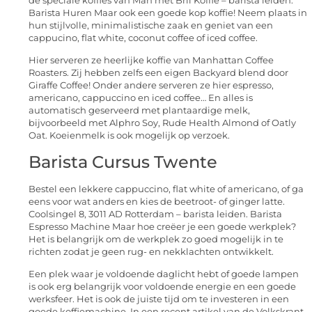
de speciale koffies van Man met Bril Koffie – barista leiden.
Barista Huren Maar ook een goede kop koffie! Neem plaats in
hun stijlvolle, minimalistische zaak en geniet van een
cappucino, flat white, coconut coffee of iced coffee.
Hier serveren ze heerlijke koffie van Manhattan Coffee
Roasters. Zij hebben zelfs een eigen Backyard blend door
Giraffe Coffee! Onder andere serveren ze hier espresso,
americano, cappuccino en iced coffee… En alles is
automatisch geserveerd met plantaardige melk,
bijvoorbeeld met Alphro Soy, Rude Health Almond of Oatly
Oat. Koeienmelk is ook mogelijk op verzoek.
Barista Cursus Twente
Bestel een lekkere cappuccino, flat white of americano, of ga
eens voor wat anders en kies de beetroot- of ginger latte.
Coolsingel 8, 3011 AD Rotterdam – barista leiden. Barista
Espresso Machine Maar hoe creëer je een goede werkplek?
Het is belangrijk om de werkplek zo goed mogelijk in te
richten zodat je geen rug- en nekklachten ontwikkelt.
Een plek waar je voldoende daglicht hebt of goede lampen
is ook erg belangrijk voor voldoende energie en een goede
werksfeer. Het is ook de juiste tijd om te investeren in een
goede koffiemachine. In een recent artikel van de Volkskrant