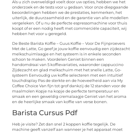
Als u zich overweldigd voelt door uw opties, hebben we het
onderzoek en de tests voor u gedaan. Voor onze diepgaande
beoordelingen hebben we de prestaties, kenmerken, het
uiterlijk, de duurzaamheid en de garantie van alle modellen
vergeleken. Of u nu de perfecte espressomachine voor thuis
koopt of er een nodig heeft met commerciële capaciteit, wij
hebben het voor u geregeld.
De Beste Barista Koffie – Guus Koffie – Voor De Fijnproevers
Met de Latte, Go geef je jouw koffie eenvoudig een zijdezacht
melkschuimlaagje en het systeem is in enkele seconden
schoon te maken. Voordelen Geniet binnen een
handomdraai van 5 koffievariaties, waaronder cappuccino
Zijdezacht en glad melkschuim met het snelle Latte, Go-
systeem Eenvoudig uw koffie selecteren met een intuïtief
touchdisplay Pas de sterkte en de hoeveelheid aan via My
Coffee Choice Van fijn tot grof dankzij de 12 standen voor de
maalmolen Kopje na kopje de perfecte temperatuur en
smaak en een geweldig cremalaagje Geniet van het aroma
en de heerlijke smaak van koffie van verse bonen.
Barista Cursus Pdf
Heb je visite? Zet dan snel 2 koppen koffie tegelijk. De
machine geeft vanzelf aan wanneer je het apparaat moet