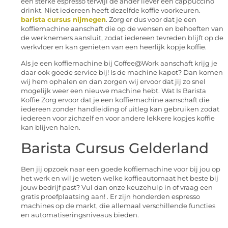
een sterke espresso terwijl de ander liever een cappuccino
drinkt. Niet iedereen heeft dezelfde koffie voorkeuren.
barista cursus nijmegen
. Zorg er dus voor dat je een
koffiemachine aanschaft die op de wensen en behoeften van
de werknemers aansluit, zodat iedereen tevreden blijft op de
werkvloer en kan genieten van een heerlijk kopje koffie.
Als je een koffiemachine bij Coffee@Work aanschaft krijg je
daar ook goede service bij! Is de machine kapot? Dan komen
wij hem ophalen en dan zorgen wij ervoor dat jij zo snel
mogelijk weer een nieuwe machine hebt. Wat Is Barista
Koffie Zorg ervoor dat je een koffiemachine aanschaft die
iedereen zonder handleiding of uitleg kan gebruiken zodat
iedereen voor zichzelf en voor andere lekkere kopjes koffie
kan blijven halen.
Barista Cursus Gelderland
Ben jij opzoek naar een goede koffiemachine voor bij jou op
het werk en wil je weten welke koffieautomaat het beste bij
jouw bedrijf past? Vul dan onze keuzehulp in of vraag een
gratis proefplaatsing aan! . Er zijn honderden espresso
machines op de markt, die allemaal verschillende functies
en automatiseringsniveaus bieden.