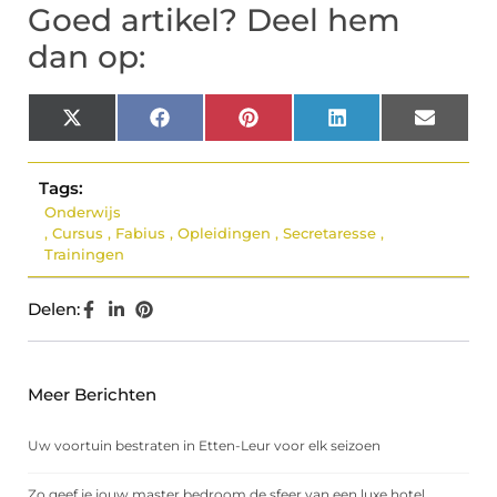
Goed artikel? Deel hem
dan op:
X
Facebook
Pinterest
LinkedIn
Email
(Twitter)
Tags:
Onderwijs
,
Cursus
,
Fabius
,
Opleidingen
,
Secretaresse
,
Trainingen
Delen:
Meer Berichten
Uw voortuin bestraten in Etten-Leur voor elk seizoen
Zo geef je jouw master bedroom de sfeer van een luxe hotel