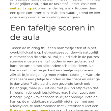
belangrijker vind, is dat de tas er tof uit ziet, zoals een
suit suit rugzak
of een ander hip merk. Probeer daar
een goed compromis in te vinden, waarbij trend en een
goede ergonomische houding samengaan.
Een tafeltje scoren in
de aula
Tussen de middag thuis een bammetje eten of in het
overblijflokaal is op het voortgezet onderwijs natuurlijk
niet meer aan de orde. Nu zal je kind zich in de pauzes
staande moeten zien te houden in een grote aula of
kantine samen met alle andere schoolkinderen. Dat
kan vooral in het begin best een beetje imponerend
zijn als je je plekje nog moet vinden. Letterlijk! Want zie
maar eens een plekje te vinden in die chaos en waar ga
je dan zitten? Uiteraard is een gezonde lunch ook
belangrijk, maar je kunt wel met je kind afspreken dat
hij eens in de week iets lekkers mag halen, zoals een
broodje (vega)kroket of een saucijzenbroodje. Betalen
kan op de middelbare natuurlijk niet meer met een
Mickey Mouse portemonnee met klittenband. Met een
Burkely portemonnee
kan je kind op volwassen wijze