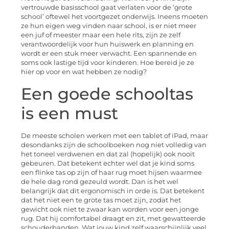
vertrouwde basisschool gaat verlaten voor de ‘grote
school’ oftewel het voortgezet onderwijs. Ineens moeten
ze hun eigen weg vinden naar school, is er niet meer
een juf of meester maar een hele rits, zijn ze zelf
verantwoordelijk voor hun huiswerk en planning en
wordt er een stuk meer verwacht. Een spannende en
soms ook lastige tijd voor kinderen. Hoe bereid je ze
hier op voor en wat hebben ze nodig?
Een goede schooltas
is een must
De meeste scholen werken met een tablet of iPad, maar
desondanks zijn de schoolboeken nog niet volledig van
het toneel verdwenen en dat zal (hopelijk) ook nooit
gebeuren. Dat betekent echter wel dat je kind soms
een flinke tas op zijn of haar rug moet hijsen waarmee
de hele dag rond gezeuld wordt. Dan is het wel
belangrijk dat dit ergonomisch in orde is. Dat betekent
dat het niet een te grote tas moet zijn, zodat het
gewicht ook niet te zwaar kan worden voor een jonge
rug. Dat hij comfortabel draagt en zit, met gewatteerde
schouderbanden. Wat jouw kind zelf waarschijnlijk veel