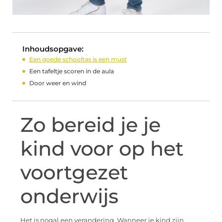
Inhoudsopgave:
Een goede schooltas is een must
Een tafeltje scoren in de aula
Door weer en wind
Zo bereid je je
kind voor op het
voortgezet
onderwijs
Het is nogal een verandering. Wanneer je kind zijn