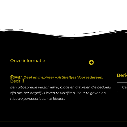
Onze informatie
Koop backlinks: een shortcut naar SEO-succes of een recept voor problemen?
Geld verdienen met je website: van hobby naar inkomen
Beri
Over
Schrijf, Deel en Inspireer – Artikeltjes Voor Iedereen.
Bedrijf
Een uitgebreide verzameling blogs en artikelen die bedoeld
zijn om het dagelijks leven te verrijken, kleur te geven en
nieuwe perspectieven te bieden.