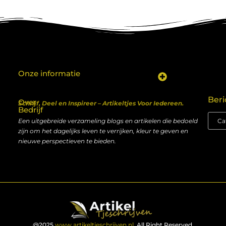
Onze informatie
Koop backlinks: een shortcut naar SEO-succes of een recept voor problemen?
Geld verdienen met je website: van hobby naar inkomen
Beri
Over
Schrijf, Deel en Inspireer – Artikeltjes Voor Iedereen.
Bedrijf
Een uitgebreide verzameling blogs en artikelen die bedoeld
zijn om het dagelijks leven te verrijken, kleur te geven en
nieuwe perspectieven te bieden.
@2025
www.artikeltjeschrijven.nl
. All Right Reserved.