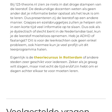
Bij 123-theorie.nl zien ze niets in dat droge stampen van
de leerstof. De deskundige docenten weten als geen
ander dat je informatie beter opslaat als het leuk is om
te leren. Dus presenteren zij de leerstof op een andere
manier. Grapjes en ezelsbruggetjes zullen je helpen om
in een korte tijd veel informatie op te slaan. Dus ook als
je dyslectisch of slecht bent in de Nederlandse taal, kun
je de leerstof moeiteloos opnemen. Heb je ADHD of
faalangst? Dit is voor de leerkrachten ook geen enkel
probleem, ook hiermee kun je veel profijt uit dit
leerprogramma halen.
Eigenlijk is de
theoriecursus in Rotterdam
of andere
steden zeer geschikt voor iedereen. Zeker als je graag
wilt slagen, maar niet echt de tijd en/of zin hebt om er
dagen achter elkaar te voor moeten leren.
Veelgestelde vragen