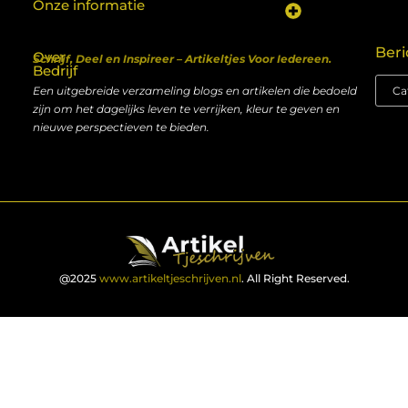
Onze informatie
Koop backlinks: een shortcut naar SEO-succes of een recept voor problemen?
Geld verdienen met je website: van hobby naar inkomen
Beri
Over
Schrijf, Deel en Inspireer – Artikeltjes Voor Iedereen.
Bedrijf
Een uitgebreide verzameling blogs en artikelen die bedoeld
zijn om het dagelijks leven te verrijken, kleur te geven en
nieuwe perspectieven te bieden.
@2025
www.artikeltjeschrijven.nl
. All Right Reserved.