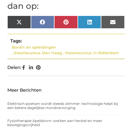
dan op:
X
Facebook
Pinterest
LinkedIn
Email
(Twitter)
Tags:
Banen en opleidingen
,
theoriecursus Den Haag
,
theoriecursus in Rotterdam
Delen:
Meer Berichten
Elektrisch poetsen wordt steeds slimmer: technologie helpt bij
een betere dagelijkse mondverzorging
Fysiotherapie Apeldoorn: werken aan herstel en meer
bewegingsvrijheid