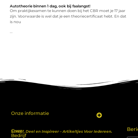
Autotheorie binnen 1 dag, ook bij faalangst!
Om praktijkexamen te kunnen doen bij het CBR moet je 17 jaar
zijn. Voorwaarde is wel dat je een theoriecertificaat hebt. En dat
is nou
...
Onze informatie
Koop backlinks: een shortcut naar SEO-succes of een recept voor problemen?
Geld verdienen met je website: van hobby naar inkomen
Beri
Over
Schrijf, Deel en Inspireer – Artikeltjes Voor Iedereen.
Bedrijf