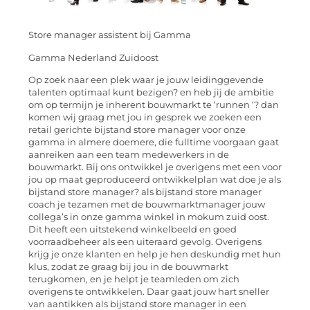
Store manager assistent bij Gamma
Gamma Nederland Zuidoost
Op zoek naar een plek waar je jouw leidinggevende
talenten optimaal kunt bezigen? en heb jij de ambitie
om op termijn je inherent bouwmarkt te ‘runnen ‘? dan
komen wij graag met jou in gesprek we zoeken een
retail gerichte bijstand store manager voor onze
gamma in almere doemere, die fulltime voorgaan gaat
aanreiken aan een team medewerkers in de
bouwmarkt. Bij ons ontwikkel je overigens met een voor
jou op maat geproduceerd ontwikkelplan wat doe je als
bijstand store manager? als bijstand store manager
coach je tezamen met de bouwmarktmanager jouw
collega’s in onze gamma winkel in mokum zuid oost.
Dit heeft een uitstekend winkelbeeld en goed
voorraadbeheer als een uiteraard gevolg. Overigens
krijg je onze klanten en help je hen deskundig met hun
klus, zodat ze graag bij jou in de bouwmarkt
terugkomen, en je helpt je teamleden om zich
overigens te ontwikkelen. Daar gaat jouw hart sneller
van aantikken als bijstand store manager in een