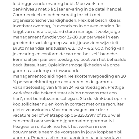
leidinggevende ervaring hebt. Mbo werk- en
denkniveau met 3 à 5 jaar ervaring in de detailhandel.
Commercieel en beheersmatig inzicht met
organisatorische vaardigheden. Flexibel beschikbaar,
inzetbaar overdag, ´s avonds en in de weekenden. Je
krijgt van ons als bijstand store manager : veelzijdige
management functie voor 32-38 uur per week in een
groeiende sociale groep waarbij jouw zienswijze telt.
Bruto maandsalaris tussen € 2. 100 – € 2. 600, horig van
je ervaring en conform de cao doe-het-zelf-branche.
Eenmaal per jaar een toeslag, op poot van het behaalde
bedrijfsresultaat. Opleidingsmogelijkheden via onze
gamma academy en inwonende
managementopleidingen. Reiskostenvergoeding en 20
% personeelskorting op acquireren in de gamma.
Vakantietoeslag van 8 % en 24 vakantiedagen. Prettige
werksfeer die bekend staat als ‘no nonsens met een
hart’, met behulpzame collega’s. Sla de klinkbout op z’n
kop solliciteer nu en kom in contact met onze recruiter
pieter voorwinden. Voor meer vragen over deze
vacature bel of whatsapp op 06-82502917 of stuurwiel
een email naar werkenbijgammaintergamma. Nl.
Reageer en ontdek hoe leuk het werken in een
bouwmarkt is neem de voorgaan in jouw loopbaan bij
gamma. Progressief en met genieten naar je werk, zo