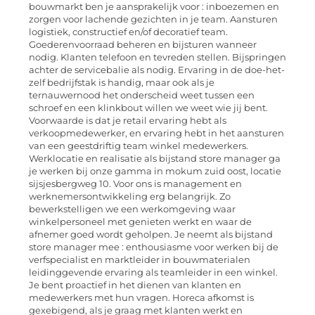
bouwmarkt ben je aansprakelijk voor : inboezemen en
zorgen voor lachende gezichten in je team. Aansturen
logistiek, constructief en/of decoratief team.
Goederenvoorraad beheren en bijsturen wanneer
nodig. Klanten telefoon en tevreden stellen. Bijspringen
achter de servicebalie als nodig. Ervaring in de doe-het-
zelf bedrijfstak is handig, maar ook als je
ternauwernood het onderscheid weet tussen een
schroef en een klinkbout willen we weet wie jij bent.
Voorwaarde is dat je retail ervaring hebt als
verkoopmedewerker, en ervaring hebt in het aansturen
van een geestdriftig team winkel medewerkers.
Werklocatie en realisatie als bijstand store manager ga
je werken bij onze gamma in mokum zuid oost, locatie
sijsjesbergweg 10. Voor ons is management en
werknemersontwikkeling erg belangrijk. Zo
bewerkstelligen we een werkomgeving waar
winkelpersoneel met genieten werkt en waar de
afnemer goed wordt geholpen. Je neemt als bijstand
store manager mee : enthousiasme voor werken bij de
verfspecialist en marktleider in bouwmaterialen
leidinggevende ervaring als teamleider in een winkel.
Je bent proactief in het dienen van klanten en
medewerkers met hun vragen. Horeca afkomst is
gexebigend, als je graag met klanten werkt en