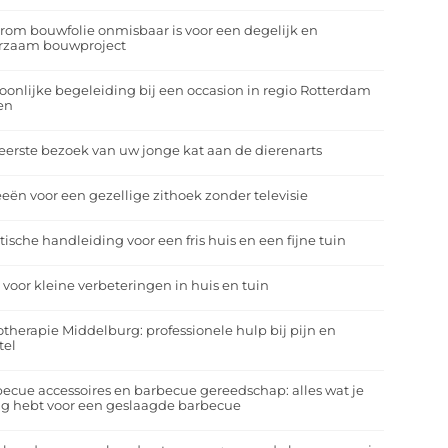
om bouwfolie onmisbaar is voor een degelijk en
rzaam bouwproject
oonlijke begeleiding bij een occasion in regio Rotterdam
en
eerste bezoek van uw jonge kat aan de dierenarts
eeën voor een gezellige zithoek zonder televisie
tische handleiding voor een fris huis en een fijne tuin
 voor kleine verbeteringen in huis en tuin
otherapie Middelburg: professionele hulp bij pijn en
tel
ecue accessoires en barbecue gereedschap: alles wat je
g hebt voor een geslaagde barbecue