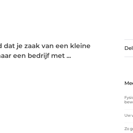
 dat je zaak van een kleine
Del
ar een bedrijf met ...
Me
Fysi
bew
Uw v
Zo g