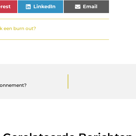
rest
LinkedIn
Email
k een burn out?
nabonnement?