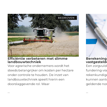
BEDRIJVEN
Efficiëntie verbeteren met slimme
Berekening 
landbouwtechniek
vastgesteld
Voor agrarische ondernemers wordt het
Een zorgvuld
steeds belangrijker om kosten per hectare
fundering vr
onder controle te houden. De inzet van
rekenkundig
landbouwtechniek speelt hierin een
kunnen aanto
doorslaggevende rol. Waar
geldende nor
...
...