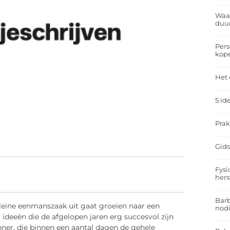
Waar
duu
Pers
kop
Het 
5 id
Prak
Gids
Fysi
hers
Barb
kleine eenmanszaak uit gaat groeien naar een
nodi
j ideeën die de afgelopen jaren erg succesvol zijn
nner, die binnen een aantal dagen de gehele