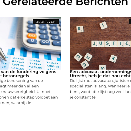
Gerelateerde Berichten
BEDRIJVEN
van de fundering volgens
Een advocaat ondernemings
e betonregels
Utrecht, heb je dat nou ech
ige berekening van de
De lijst met advocaten, juristen
aagt meer dan alleen
specialisten is lang. Wanneer 
e nauwkeurigheid. U moet
bent, wordt die lijst nog veel la
nen dat elke stap voldoet aan
je constant te
men, waarbij de
...