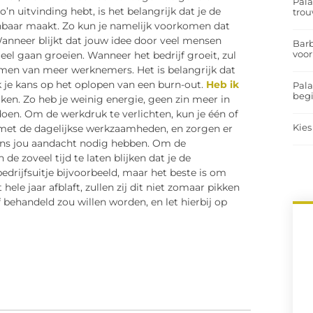
Pal
n uitvinding hebt, is het belangrijk dat je de
trou
enbaar maakt. Zo kun je namelijk voorkomen dat
nneer blijkt dat jouw idee door veel mensen
Barb
voor
eel gaan groeien. Wanneer het bedrijf groeit, zul
emen van meer werknemers. Het is belangrijk dat
k je kans op het oplopen van een burn-out.
Heb ik
Pal
begi
ken. Zo heb je weinig energie, geen zin meer in
oen. Om de werkdruk te verlichten, kun je één of
Kies
met de dagelijkse werkzaamheden, en zorgen er
lgens jou aandacht nodig hebben. Om de
e zoveel tijd te laten blijken dat je de
drijfsuitje bijvoorbeeld, maar het beste is om
hele jaar afblaft, zullen zij dit niet zomaar pikken
f behandeld zou willen worden, en let hierbij op