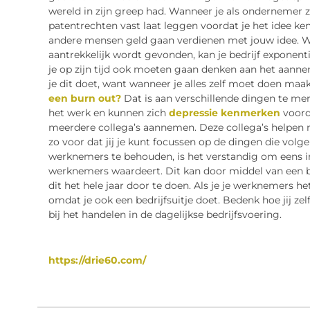
wereld in zijn greep had. Wanneer je als ondernemer zo’
patentrechten vast laat leggen voordat je het idee k
andere mensen geld gaan verdienen met jouw idee. Wa
aantrekkelijk wordt gevonden, kan je bedrijf exponenti
je op zijn tijd ook moeten gaan denken aan het aann
je dit doet, want wanneer je alles zelf moet doen maa
een burn out?
Dat is aan verschillende dingen te mer
het werk en kunnen zich
depressie kenmerken
voord
meerdere collega’s aannemen. Deze collega’s helpen 
zo voor dat jij je kunt focussen op de dingen die vo
werknemers te behouden, is het verstandig om eens in d
werknemers waardeert. Dit kan door middel van een be
dit het hele jaar door te doen. Als je je werknemers het 
omdat je ook een bedrijfsuitje doet. Bedenk hoe jij zel
bij het handelen in de dagelijkse bedrijfsvoering.
https://drie60.com/