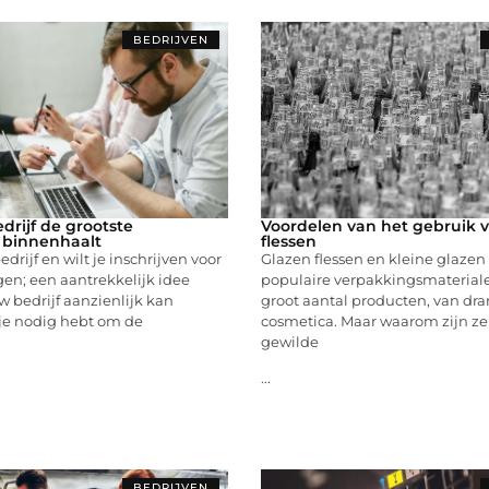
BEDRIJVEN
drijf de grootste
Voordelen van het gebruik 
 binnenhaalt
flessen
drijf en wilt je inschrijven voor
Glazen flessen en kleine glazen f
en; een aantrekkelijk idee
populaire verpakkingsmaterial
 bedrijf aanzienlijk kan
groot aantal producten, van dra
 je nodig hebt om de
cosmetica. Maar waarom zijn ze
gewilde
...
BEDRIJVEN