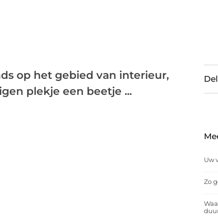
nds op het gebied van interieur,
Del
gen plekje een beetje ...
Me
Uw v
Zo g
Waar
duu