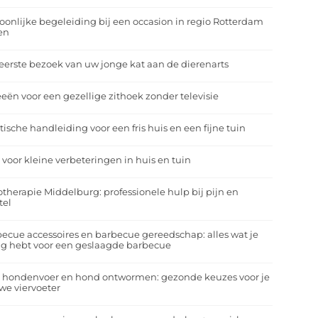
oonlijke begeleiding bij een occasion in regio Rotterdam
en
eerste bezoek van uw jonge kat aan de dierenarts
eeën voor een gezellige zithoek zonder televisie
tische handleiding voor een fris huis en een fijne tuin
 voor kleine verbeteringen in huis en tuin
otherapie Middelburg: professionele hulp bij pijn en
tel
ecue accessoires en barbecue gereedschap: alles wat je
g hebt voor een geslaagde barbecue
a hondenvoer en hond ontwormen: gezonde keuzes voor je
we viervoeter