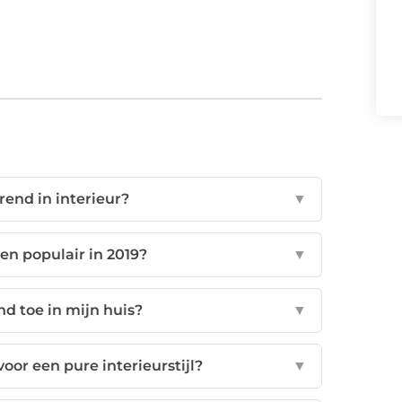
trend in interieur?
▼
n populair in 2019?
▼
nd toe in mijn huis?
▼
oor een pure interieurstijl?
▼