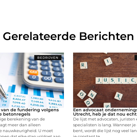
Gerelateerde Berichten
BEDRIJVEN
van de fundering volgens
Een advocaat ondernemings
e betonregels
Utrecht, heb je dat nou ech
ige berekening van de
De lijst met advocaten, juristen
aagt meer dan alleen
specialisten is lang. Wanneer 
e nauwkeurigheid. U moet
bent, wordt die lijst nog veel la
nen dat elke stap voldoet aan
je constant te