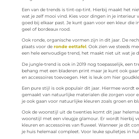
Een van de trends is tint-op-tint. Hierbij maakt het niet
wat je zelf mooi vind. Kies voor dingen in je interieur 
goed bij elkaar past. Je kunt gaan voor een kleur die i
geel of bordeaux rood.
Ook ronde, organische vormen zijn in dit jaar. De r
plaats voor de
ronde eettafel
. Ook zien we steeds mee
een hele eenvoudige trend, het maakt niet uit wat je d
De jungle-trend is ook in 2019 nog toepasselijk, een tre
behang met een bladeren print maar je kunt ook gaan
en accessoires toevoegen. Het is leuk om hier goudkle
Een pure stijl is ook populair dit jaar. Hiermee wordt e
gemaakt van natuurlijke materialen die zorgen voor ee
je ook gaan voor natuurlijke kleuren zoals groen en b
Ook de woonstijl uit de twenties komt dit jaar helemaa
woonstijl met een vleugje glamour. Er wordt hierbij 
kleuren en accessoires van fluweel. Wanneer je dit c
je huis helemaal compleet. Voor leuke spulletjes in hu