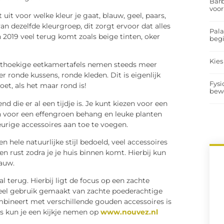
Barb
voor
 uit voor welke kleur je gaat, blauw, geel, paars,
van dezelfde kleurgroep, dit zorgt ervoor dat alles
Pal
n 2019 veel terug komt zoals beige tinten, oker
begi
Kies
echthoekige eetkamertafels nemen steeds meer
r ronde kussens, ronde kleden. Dit is eigenlijk
Fysi
oet, als het maar rond is!
bew
nd die er al een tijdje is. Je kunt kiezen voor een
 voor een effengroen behang en leuke planten
urige accessoires aan toe te voegen.
en hele natuurlijke stijl bedoeld, veel accessoires
n rust zodra je je huis binnen komt. Hierbij kun
lauw.
l terug. Hierbij ligt de focus op een zachte
veel gebruik gemaakt van zachte poederachtige
ombineert met verschillende gouden accessoires is
is kun je een kijkje nemen op
www.nouvez.nl