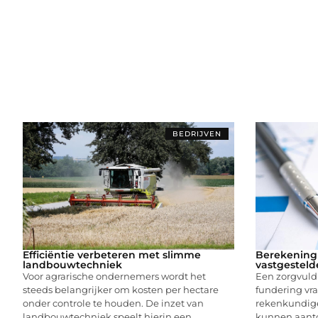
BEDRIJVEN
Efficiëntie verbeteren met slimme
Berekening 
landbouwtechniek
vastgesteld
Voor agrarische ondernemers wordt het
Een zorgvuld
steeds belangrijker om kosten per hectare
fundering vr
onder controle te houden. De inzet van
rekenkundig
landbouwtechniek speelt hierin een
kunnen aanto