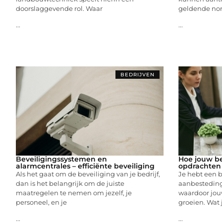
doorslaggevende rol. Waar
geldende nor
...
...
BEDRIJVEN
Beveiligingssystemen en
Hoe jouw be
alarmcentrales – efficiënte beveiliging
opdrachten
Als het gaat om de beveiliging van je bedrijf,
Je hebt een be
dan is het belangrijk om de juiste
aanbesteding
maatregelen te nemen om jezelf, je
waardoor jouw
personeel, en je
groeien. Wat
...
...