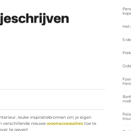
Pers
kop
Het 
5 id
Prak
Gids
Fysi
hers
Barb
nodi
Pal
interieur, leuke inspiratiebronnen om je eigen
trou
an verschillende nieuwe
woonaccessoires
toe te
ver te geven!