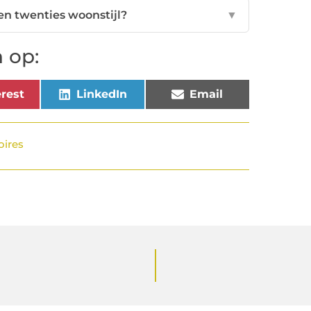
en twenties woonstijl?
▼
 op:
rest
LinkedIn
Email
ires