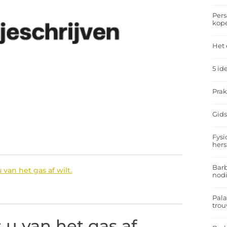
Pers
kop
Het 
5 id
Prak
Gids
Fysi
hers
Barb
 van het gas af wilt.
nodi
Pal
trou
 u van het gas af