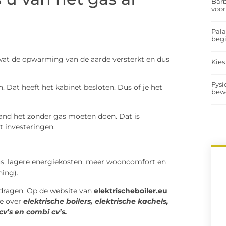
Barb
voor
Pal
begi
wat de opwarming van de aarde versterkt en dus
Kies
Fysi
 Dat heeft het kabinet besloten. Dus of je het
bew
land het zonder gas moeten doen. Dat is
t investeringen.
us, lagere energiekosten, meer wooncomfort en
ing).
ijdragen. Op de website van
elektrischeboiler.eu
ie over
elektrische boilers, elektrische kachels,
v’s en combi cv’s.