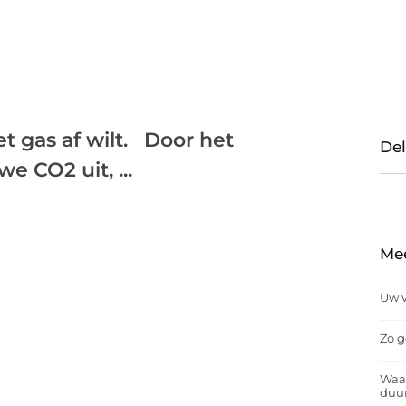
t gas af wilt. Door het
Del
 CO2 uit, ...
Me
Uw v
Zo g
Waar
duu