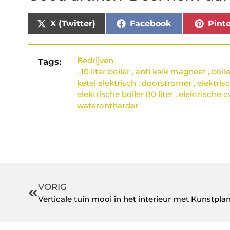
X (Twitter)
Facebook
Pinte
Bedrijven
Tags:
,
10 liter boiler
,
anti kalk magneet
,
boile
ketel elektrisch
,
doorstromer
,
elektris
elektrische boiler 80 liter
,
elektrische c
waterontharder
VORIG
Verticale tuin mooi in het interieur met Kunstpl