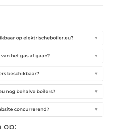
ikbaar op elektrischeboiler.eu?
▼
 van het gas af gaan?
▼
lers beschikbaar?
▼
eu nog behalve boilers?
▼
website concurrerend?
▼
 op: