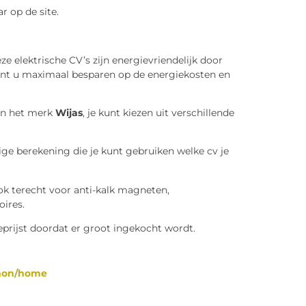
ar op de site.
eze elektrische CV’s zijn energievriendelijk door
unt u maximaal besparen op de energiekosten en
an het merk
Wijas
, je kunt kiezen uit verschillende
ige berekening die je kunt gebruiken welke cv je
ook terecht voor anti-kalk magneten,
oires.
geprijst doordat er groot ingekocht wordt.
mmon/home