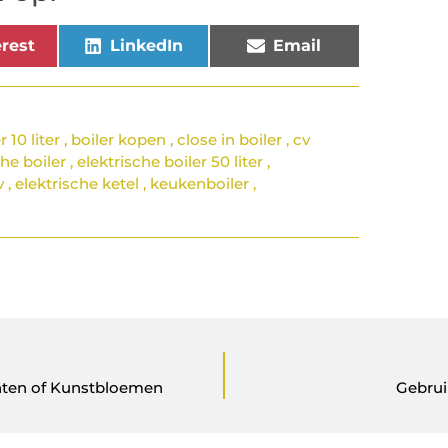
rest
LinkedIn
Email
r 10 liter
,
boiler kopen
,
close in boiler
,
cv
che boiler
,
elektrische boiler 50 liter
,
v
,
elektrische ketel
,
keukenboiler
,
anten of Kunstbloemen
Gebrui