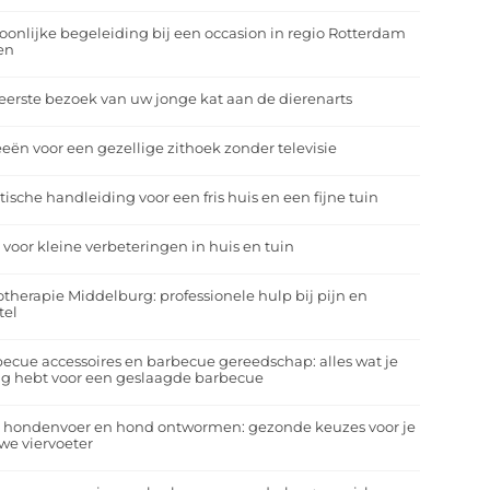
oonlijke begeleiding bij een occasion in regio Rotterdam
en
eerste bezoek van uw jonge kat aan de dierenarts
eeën voor een gezellige zithoek zonder televisie
tische handleiding voor een fris huis en een fijne tuin
 voor kleine verbeteringen in huis en tuin
otherapie Middelburg: professionele hulp bij pijn en
tel
ecue accessoires en barbecue gereedschap: alles wat je
g hebt voor een geslaagde barbecue
a hondenvoer en hond ontwormen: gezonde keuzes voor je
we viervoeter