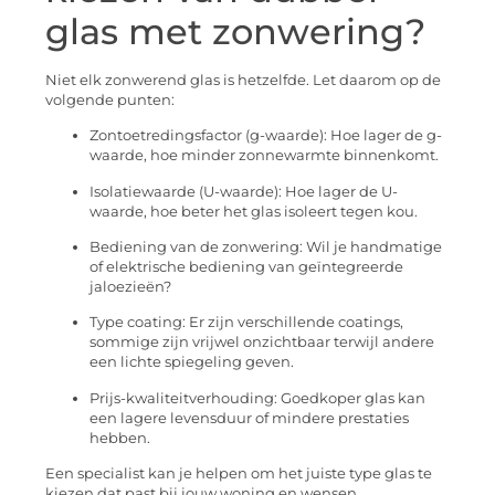
glas met zonwering?
Niet elk zonwerend glas is hetzelfde. Let daarom op de
volgende punten:
Zontoetredingsfactor (g-waarde): Hoe lager de g-
waarde, hoe minder zonnewarmte binnenkomt.
Isolatiewaarde (U-waarde): Hoe lager de U-
waarde, hoe beter het glas isoleert tegen kou.
Bediening van de zonwering: Wil je handmatige
of elektrische bediening van geïntegreerde
jaloezieën?
Type coating: Er zijn verschillende coatings,
sommige zijn vrijwel onzichtbaar terwijl andere
een lichte spiegeling geven.
Prijs-kwaliteitverhouding: Goedkoper glas kan
een lagere levensduur of mindere prestaties
hebben.
Een specialist kan je helpen om het juiste type glas te
kiezen dat past bij jouw woning en wensen.