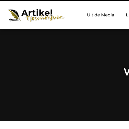
Uit de Media
L
W