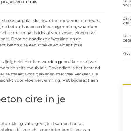
Pal
e projecten in huis
trou
Barb
t steeds populairder wordt in moderne interieurs.
voor
 fijne beton, harsen en kleurpigmenten, waardoor
dichte materiaal is ideaal voor zowel vloeren als
Pal
past. Door de naadloze afwerking en de
begi
dt beton cire een strakke en eigentijdse
Kies
elzijdigheid. Het kan worden gebruikt op vrijwel
rs en zelfs meubilair. Bovendien is het bestand
e keuze maakt voor gebieden met veel verkeer. De
eschikt voor vloerverwarming, wat bijdraagt aan
eton cire in je
uitdrukking vat eigenlijk al samen hoe dit
eloos bij verschillende interieurstijlen, van