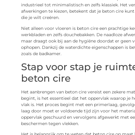
industrieel tot minimalistisch en zelfs klassiek. Het
afwerkingen te kiezen, betekent dat je beton cire kun
die je wilt creëren.
Niet alleen voor vloeren is beton cire een prachtige 
werkbladen en zelfs douchebakken. De naadloze afwerki
maar draagt ook bij aan de hygiëne doordat er geen v
ophopen. Dankzij de waterdichte eigenschappen is bet
zoals de badkamer.
Stap voor stap je ruim
beton cire
Het aanbrengen van beton cire vereist een zekere mat
begint, is het essentieel dat het oppervlak waarop je
vlak is. Het proces begint met een primerlaag, gevolg
laag door moet er voldoende tijd zijn voor het materi
oppervlak geschuurd en vervolgens afgewerkt met ee
beschermen tegen vlekken.
Het is belangrijk om te weten dat beton cire op maat