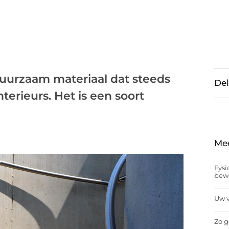
 duurzaam materiaal dat steeds
Del
terieurs. Het is een soort
Me
Fysi
bew
Uw v
Zo g