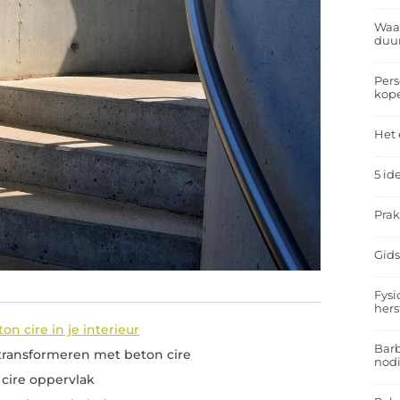
Waar
duu
Pers
kop
Het 
5 id
Prak
Gids
Fysi
hers
on cire in je interieur
Barb
 transformeren met beton cire
nodi
cire oppervlak