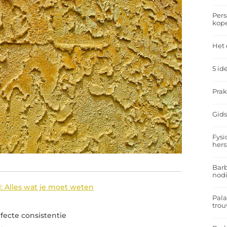
Pers
kop
Het 
5 id
Prak
Gids
Fysi
hers
Barb
nodi
: Alles wat je moet weten
Pal
trou
fecte consistentie