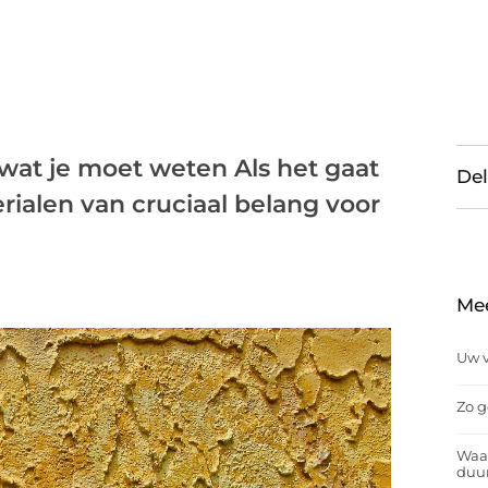
 wat je moet weten Als het gaat
Del
rialen van cruciaal belang voor
Me
Uw v
Zo g
Waar
duu