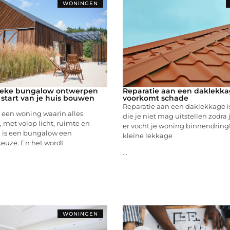
WONINGEN
nieke bungalow ontwerpen
Reparatie aan een daklekk
 start van je huis bouwen
voorkomt schade
Reparatie aan een daklekkage i
 een woning waarin alles
die je niet mag uitstellen zodra
s, met volop licht, ruimte en
er vocht je woning binnendringt
 is een bungalow een
kleine lekkage
keuze. En het wordt
...
WONINGEN