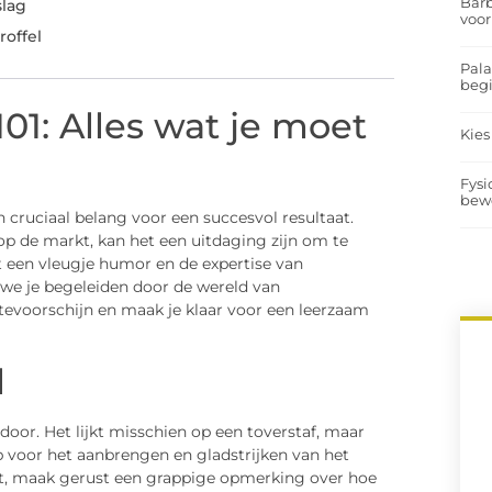
Barb
slag
voor
roffel
Pal
begi
01: Alles wat je moet
Kies
Fysi
bew
n cruciaal belang voor een succesvol resultaat.
p de markt, kan het een uitdaging zijn om te
 een vleugje humor en de expertise van
we je begeleiden door de wereld van
tevoorschijn en maak je klaar voor een leerzaam
l
door. Het lijkt misschien op een toverstaf, maar
ap voor het aanbrengen en gladstrijken van het
udt, maak gerust een grappige opmerking over hoe