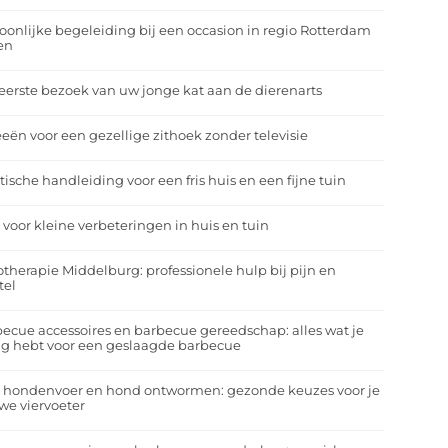
oonlijke begeleiding bij een occasion in regio Rotterdam
en
eerste bezoek van uw jonge kat aan de dierenarts
eeën voor een gezellige zithoek zonder televisie
tische handleiding voor een fris huis en een fijne tuin
 voor kleine verbeteringen in huis en tuin
otherapie Middelburg: professionele hulp bij pijn en
tel
ecue accessoires en barbecue gereedschap: alles wat je
g hebt voor een geslaagde barbecue
a hondenvoer en hond ontwormen: gezonde keuzes voor je
we viervoeter