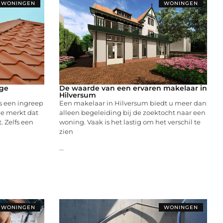
WONINGEN
WONINGEN
age
De waarde van een ervaren makelaar in
Hilversum
s een ingreep
Een makelaar in Hilversum biedt u meer dan
 je merkt dat
alleen begeleiding bij de zoektocht naar een
. Zelfs een
woning. Vaak is het lastig om het verschil te
zien
...
WONINGEN
WONINGEN