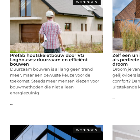
WONINGEN
Prefab houtskeletbouw door VG
Zelf een u
Loghouses: duurzaam en efficiënt
als perfecte
bouwen
droom
Duurzaam bouwen is al lang geen trend
Droom je van
meer, maar een bewuste keuze voor de
gelijkvloers i
toekomst. Steeds meer mensen kiezen voor
comfort? Dan
bouwmethoden die niet alleen
uitstekende 
energiezuinig
...
...
WONINGEN