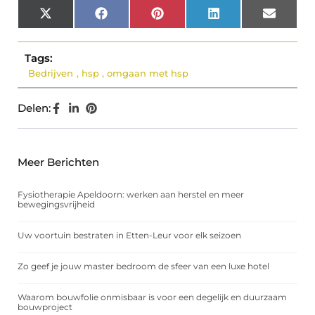
X
Facebook
Pinterest
LinkedIn
Email
(Twitter)
Tags:
Bedrijven
,
hsp
,
omgaan met hsp
Delen:
Meer Berichten
Fysiotherapie Apeldoorn: werken aan herstel en meer
bewegingsvrijheid
Uw voortuin bestraten in Etten-Leur voor elk seizoen
Zo geef je jouw master bedroom de sfeer van een luxe hotel
Waarom bouwfolie onmisbaar is voor een degelijk en duurzaam
bouwproject