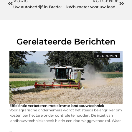
VORIG
VOLGENDE
Uw autobedrijf in Breda: Autobedrijf Bovak!
kWh-meter voor uw laadpaal thuis
Gerelateerde Berichten
BEDRIJVEN
Efficiëntie verbeteren met slimme landbouwtechniek
Voor agrarische ondernemers wordt het steeds belangrijker om
kosten per hectare onder controle te houden. De inzet van
landbouwtechniek speelt hierin een doorslaggevende rol. Waar
...