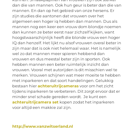
dan die van mannen. Ook hun geur is beter dan die van
mannen. En dan op het gebied van onze hersens. Er
zijn studies die aantonen dat vrouwen over het
algemeen een hoger iq hebben dan mannen. Dus als
mannen nog een keer een vrouw dom blondje noemen
dan kunnen ze beter eerst naar zichzelf kijken, want
hoogstwaarschijnlijk heeft die blonde vrouw een hoger
IQ dan henzelf. Het lijkt nu alsof vrouwen overal beter in
zijn maar dat is ook niet helemaal waar. Het is namelijk
wel zo dat mannen meer spieren hebbend dan
vrouwen en dus meestal beter zijn in sporten. Ook
hebben mannen een beter ruimtelijk inzicht dan
vrouwen. Vooral met autorijden is dit misschien wel te
merken. Vrouwen schijnen wat meer moeite te hebben
met inparkeren en dat soort handelingen. Gelukkig
bestaan hier
achteruitrijcameras
voor om het zicht
tijdens inparkeren te verbeteren. Dit zorgt ervoor dat er
minder snel schade gereden wordt. Je kunt een
achteruitrijcamera set
kopen zodat het inparkeren
voor altijd een makkie zal zijn.
http://www.vanzwitserland.nl