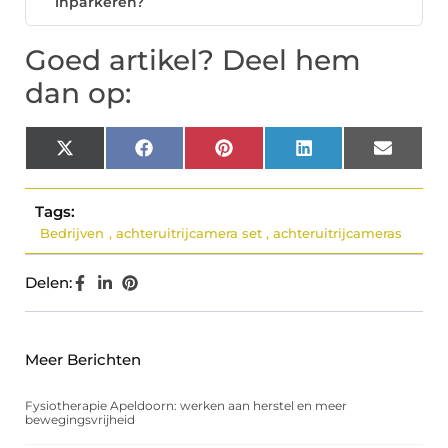
inparkeren?
Goed artikel? Deel hem
dan op:
X
Facebook
Pinterest
LinkedIn
Email
(Twitter)
Tags:
Bedrijven
,
achteruitrijcamera set
,
achteruitrijcameras
Delen:
Meer Berichten
Fysiotherapie Apeldoorn: werken aan herstel en meer
bewegingsvrijheid