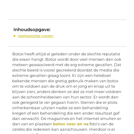
Inhoudsopgave:
Veelgestelde vragen
Botox heeft altijd al geleden onder de slechte reputatie
die eraan hangt. Botox wordt door veel mensen dan ook
meteen geassocieerd met de erg extreme gevallen. Dat
slechte beeld is vooral gecreëerd doordat de media die
extreme gevallen graag toont. Er zijn een heleboel
bekende mensen die gretig gebruik maken van botox
om te voldoen aan de druk om er jong en knap uit te
blijven zien, anders denken ze dat ze niet meer voldoen
aan de schoonheidseisen van hun sector. Er wordt dan
ook geregeld te ver gegaan hierin. Sterren die er plots
onherkenbaar uitzien nadat ze een behandeling
kregen of een behandeling die een ander resultaat gaf
dan verwacht. De magazines en het internet smullen er
dan van en plaatsen
botox voor en na
foto’s van de
celebs die iedereen kan aanschouwen. Hierdoor is er