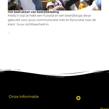
Het bedrukken van bedrijfskleding
Kledij in stijl Je hebt een huisstijl en een bedrijfslogo die je
gebruikt voor jouw communicatie met en facturatie naar de
klant. Jouw zichtbaarheid in
...
Onze informatie
Koop backlinks: een shortcut naar SEO-succes of een recept voor problemen?
Geld verdienen met je website: van hobby naar inkomen