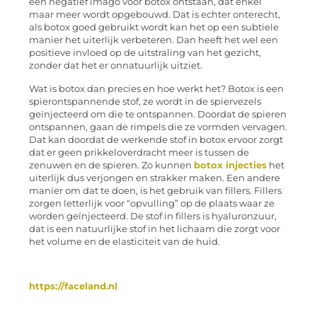
een negatief imago voor botox ontstaan, dat enkel
maar meer wordt opgebouwd. Dat is echter onterecht,
als botox goed gebruikt wordt kan het op een subtiele
manier het uiterlijk verbeteren. Dan heeft het wel een
positieve invloed op de uitstraling van het gezicht,
zonder dat het er onnatuurlijk uitziet.
Wat is botox dan precies en hoe werkt het? Botox is een
spierontspannende stof, ze wordt in de spiervezels
geïnjecteerd om die te ontspannen. Doordat de spieren
ontspannen, gaan de rimpels die ze vormden vervagen.
Dat kan doordat de werkende stof in botox ervoor zorgt
dat er geen prikkeloverdracht meer is tussen de
zenuwen en de spieren. Zo kunnen
botox injecties
het
uiterlijk dus verjongen en strakker maken. Een andere
manier om dat te doen, is het gebruik van fillers. Fillers
zorgen letterlijk voor “opvulling” op de plaats waar ze
worden geïnjecteerd. De stof in fillers is hyaluronzuur,
dat is een natuurlijke stof in het lichaam die zorgt voor
het volume en de elasticiteit van de huid.
https://faceland.nl