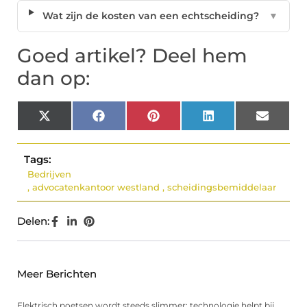
Wat zijn de kosten van een echtscheiding?
▼
Goed artikel? Deel hem
dan op:
X
Facebook
Pinterest
LinkedIn
Email
(Twitter)
Tags:
Bedrijven
,
advocatenkantoor westland
,
scheidingsbemiddelaar
Delen:
Meer Berichten
Elektrisch poetsen wordt steeds slimmer: technologie helpt bij