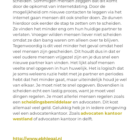
scheiden. Sommigen mensen zeggen dat dit komt
door de opkomst van internetdating. Door de
mogelijkheid om nieuwe contacten te leggen via het
internet gaan mensen dit ook sneller doen. Ze durven
hierdoor ook eerder de stap te zetten om te scheiden.
Ze vinden het minder eng om hun huidige partner te
verlaten. Vroeger wilden mensen liever niet scheiden
omdat ze dan bang waren om alleen over te blijven.
Tegenwoordig is dit veel minder het geval omdat heel
veel mensen zijn gescheiden. Dit houdt dus in dat er
veel oudere mensen vrijgezel zijn en je dus snel een
nieuwe partner kan vinden. Het lijkt alsof mensen
veelte snel opgeven in hun huwelijk. Het is logisch dat
je soms weleens ruzie hebt met je partner en periodes
hebt dat het minder gaat, maar uiteindelijk houd je wel
van elkaar. Je moet niet te snel opgeven. Bovendien is
scheiden echt een lastig proces, want je moet veel
dingen regelen. Je moet allerlei mensen regelen zoals
een
scheidingsbemiddelaar
en advocaten. Dit kost
allemaal veel geld. Gelukkig heb je in iedere omgeving
wel een advocatenkantoor. Zoals
advocaten kantoor
westland
of advocaten kantoor in delft.
http://www.ebhlegal.nl