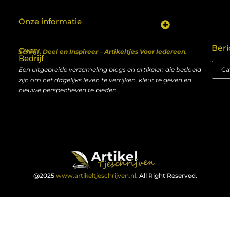
Onze informatie
Koop backlinks: een shortcut naar SEO-succes of een recept voor problemen?
Geld verdienen met je website: van hobby naar inkomen
Beri
Over
Schrijf, Deel en Inspireer – Artikeltjes Voor Iedereen.
Bedrijf
Een uitgebreide verzameling blogs en artikelen die bedoeld
zijn om het dagelijks leven te verrijken, kleur te geven en
nieuwe perspectieven te bieden.
@2025
www.artikeltjeschrijven.nl
. All Right Reserved.