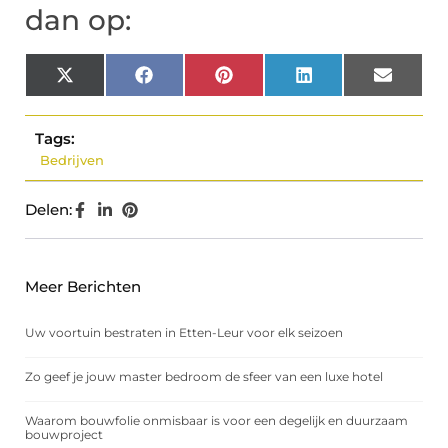
dan op:
X
Facebook
Pinterest
LinkedIn
Email
(Twitter)
Tags:
Bedrijven
Delen:
Meer Berichten
Uw voortuin bestraten in Etten-Leur voor elk seizoen
Zo geef je jouw master bedroom de sfeer van een luxe hotel
Waarom bouwfolie onmisbaar is voor een degelijk en duurzaam
bouwproject