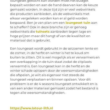
loungeset gekocht kan worden moet het budget
bepaalt worden en aan de hand daarvan kan de keuze
gemaakt worden. In deze tijd zijn er veel webwinkels
die producten aanbieden, als de webwinkels met
elkaar vergeleken worden kan er al geld worden
bespaard. Ben je van plan om een
loungeset tuin
aan
te schaffen? Ook in deze branche zijn er genoeg
webwinkels die
tuinsets
aanbieden tegen lage en
hoge prijzen maar dit hangt af van de kwaliteit en
materiaal dat is gebruikt.
Een loungeset wordt gebruikt in de seizoenen lente en
de zomer, in de herfst en winter is het te koud om
buiten te zitten. Dit is wel mogelijk als er verwarmers en
een overkapping in de tuin staat zodat de zitplaats
verwarmd is. Een loungeset kan in de herfst en de
winter schade oplopen door de weersomstandigheden
die afspelen, je wilt als eigenaar niet steeds de
loungeset verplaatsen en binnen opslaan. Voor dit
probleem is er de 4 seasons loungeset ontwikkelt en is
van een ander materiaal gemaakt zodat het bestand is
tegen alle weersomstandigheden.
https://www.latour-lith.nl