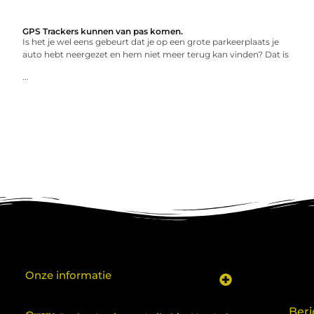
GPS Trackers kunnen van pas komen.
Is het je wel eens gebeurt dat je op een grote parkeerplaats je
auto hebt neergezet en hem niet meer terug kan vinden? Dat is
...
Onze informatie
Koop backlinks: een shortcut naar SEO-succes of een recept voor problemen?
Geld verdienen met je website: van hobby naar inkomen
Beri