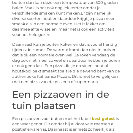
buiten dan kan deze een temperatuur van 500 graden
halen. Vaak is het ook nog lekkerder omdat je
verschillende smaken kunt maken.Er zijn namelijk
diverse soorten hout en daardoor krijgt je pizza meer
smaak als in een normale oven. Het is lekker om
daarmee af te wisselen, maar het is ook een activiteit
voor het hele gezin.
Daarnaast kun je buiten koken en dat is vooral handig
tijdens de zomer. De warmte komt dan niet in huis en
dat is bij een normale oven wel. Ze roken vandaag de
dag ook niet meer zo veel en daardoor hebben je buren
er ook geen last. Een pizza die je op steen, hout of
houtskool bakt smaakt zoals je die gewend bent van de
authentieke Italiaanse Pizza’s. Dit is niet te vergelijken
met een pizza van de pizzeria of supermarkt.
Een pizzaoven in de
tuin plaatsen
Een pizzaoven voor buiten met het label
best getest
is
een waar genot. Dit omdat hij al door vele mensen al
positief ervaren is. Daarnaast is er niets zo heerlijk als