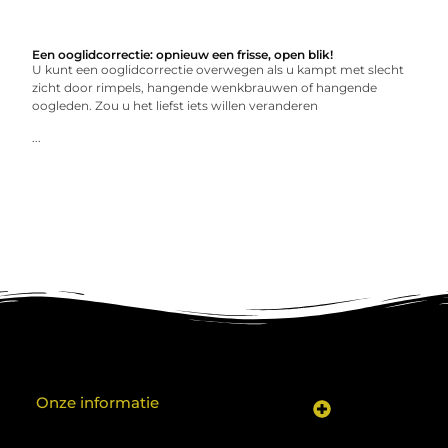
Een ooglidcorrectie: opnieuw een frisse, open blik!
U kunt een ooglidcorrectie overwegen als u kampt met slecht
zicht door rimpels, hangende wenkbrauwen of hangende
oogleden. Zou u het liefst iets willen veranderen
...
Onze informatie
Koop backlinks: een shortcut naar SEO-succes of een recept voor problemen?
Geld verdienen met je website: van hobby naar inkomen