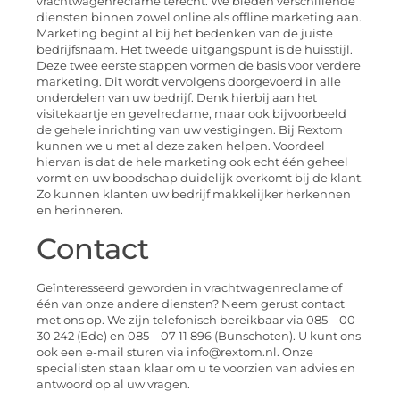
vrachtwagenreclame terecht. We bieden verschillende
diensten binnen zowel online als offline marketing aan.
Marketing begint al bij het bedenken van de juiste
bedrijfsnaam. Het tweede uitgangspunt is de huisstijl.
Deze twee eerste stappen vormen de basis voor verdere
marketing. Dit wordt vervolgens doorgevoerd in alle
onderdelen van uw bedrijf. Denk hierbij aan het
visitekaartje en gevelreclame, maar ook bijvoorbeeld
de gehele inrichting van uw vestigingen. Bij Rextom
kunnen we u met al deze zaken helpen. Voordeel
hiervan is dat de hele marketing ook echt één geheel
vormt en uw boodschap duidelijk overkomt bij de klant.
Zo kunnen klanten uw bedrijf makkelijker herkennen
en herinneren.
Contact
Geïnteresseerd geworden in vrachtwagenreclame of
één van onze andere diensten? Neem gerust contact
met ons op. We zijn telefonisch bereikbaar via 085 – 00
30 242 (Ede) en 085 – 07 11 896 (Bunschoten). U kunt ons
ook een e-mail sturen via info@rextom.nl. Onze
specialisten staan klaar om u te voorzien van advies en
antwoord op al uw vragen.