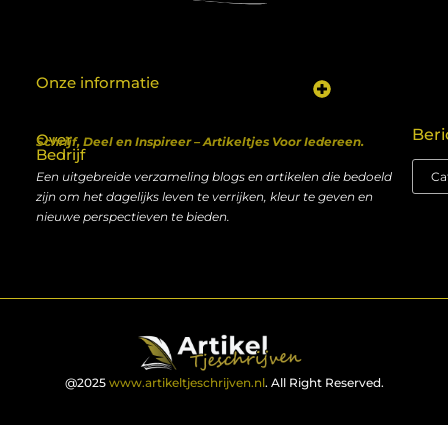
Onze informatie
Koop backlinks: een shortcut naar SEO-succes of een recept voor problemen?
Geld verdienen met je website: van hobby naar inkomen
Beri
Over
Schrijf, Deel en Inspireer – Artikeltjes Voor Iedereen.
Bedrijf
Een uitgebreide verzameling blogs en artikelen die bedoeld
zijn om het dagelijks leven te verrijken, kleur te geven en
nieuwe perspectieven te bieden.
@2025
www.artikeltjeschrijven.nl
. All Right Reserved.